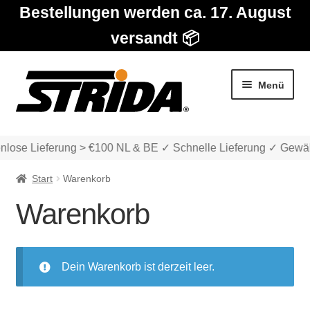
Bestellungen werden ca. 17. August
versandt 📦
Zur
Zum
Menü
Navigation
Inhalt
springen
springen
nlose Lieferung > €100 NL & BE ✓ Schnelle Lieferung ✓ Gewäh
Start
Warenkorb
Warenkorb
Die Modelle
Dein Warenkorb ist derzeit leer.
Unter
Katalog
auskla
Unter