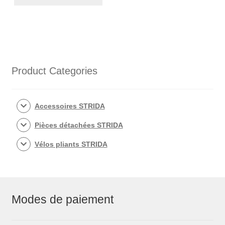
orange
STRIDA
pour
STRIDA
MK1,
1,
Product Categories
3,
5,
LT,
Accessoires STRIDA
SX
Pièces détachées STRIDA
et
EVO
Vélos pliants STRIDA
Modes de paiement