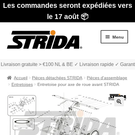
Les commandes seront expédiées vers
le 17 août 📦
Aller
Aller
Menu
à
au
la
contenu
navigation
Livraison gratuite > €100 NL & BE ✓ Livraison rapide ✓ Garant
Accueil
Pièces détachées STRIDA
Pièces d'assemblage
Entretoises
Entretoise pour axe de roue avant STRIDA
Les Modèles
🔍
Ouvrir
boutique
le
menu
Ouvrir