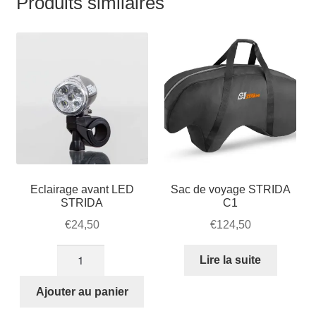
Produits similaires
Eclairage avant LED
Sac de voyage STRIDA
STRIDA
C1
€
24,50
€
124,50
quantité
Lire la suite
de
Eclairage
Ajouter au panier
avant