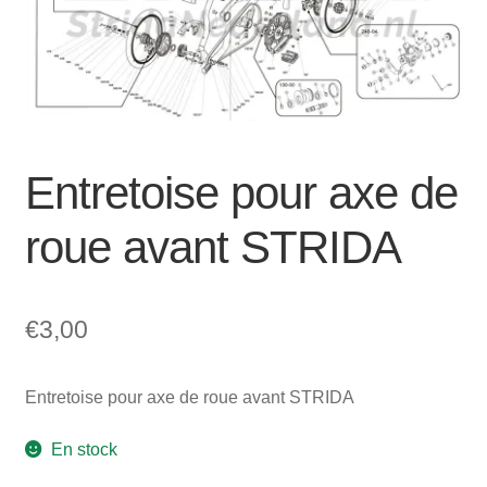
Mon compte et Support
enfant
le
menu
Panier
enfant
SOLDES
Entretoise pour axe de
roue avant STRIDA
€
3,00
Entretoise pour axe de roue avant STRIDA
En stock