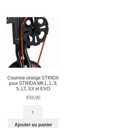
LED
STRIDA
Courroie orange STRIDA
pour STRIDA MK1, 1, 3,
5, LT, SX et EVO
€
59,90
quantité
de
Courroie
Ajouter au panier