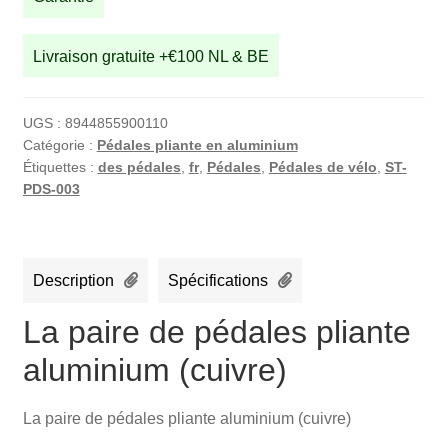
aluminium
(cuivre)
Livraison gratuite +€100 NL & BE
UGS :
8944855900110
Catégorie :
Pédales pliante en aluminium
Étiquettes :
des pédales
,
fr
,
Pédales
,
Pédales de vélo
,
ST-
PDS-003
Description
Spécifications
La paire de pédales pliante
aluminium (cuivre)
La paire de pédales pliante aluminium (cuivre)