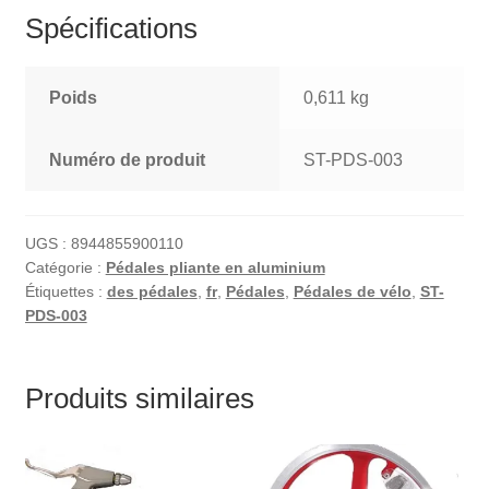
Spécifications
Poids
0,611 kg
Numéro de produit
ST-PDS-003
UGS :
8944855900110
Catégorie :
Pédales pliante en aluminium
Étiquettes :
des pédales
,
fr
,
Pédales
,
Pédales de vélo
,
ST-
PDS-003
Produits similaires