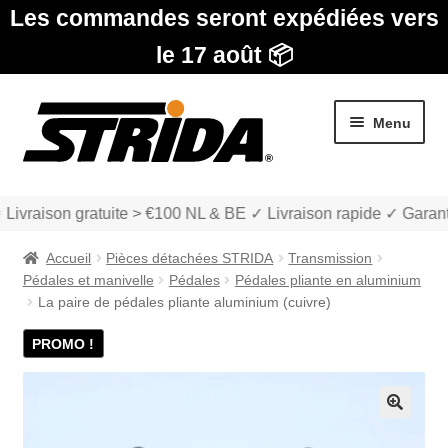
Les commandes seront expédiées vers
le 17 août 📦
Aller
Aller
Menu
à
au
la
contenu
navigation
 Livraison gratuite > €100 NL & BE ✓ Livraison rapide ✓ Garant
Accueil
Pièces détachées STRIDA
Transmission
Pédales et manivelle
Pédales
Pédales pliante en aluminium
La paire de pédales pliante aluminium (cuivre)
PROMO !
Les Modèles
Ouvrir
boutique
le
🔍
menu
Ouvrir