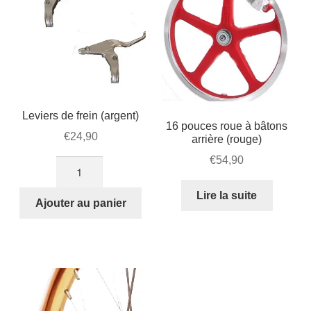
Leviers de frein (argent)
16 pouces roue à bâtons
€
24,90
arrière (rouge)
€
54,90
quantité
de
Lire la suite
Leviers
Ajouter au panier
de
frein
(argent)