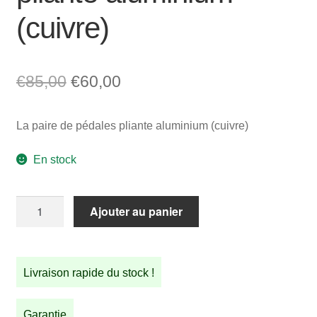
(cuivre)
Le
Le
€
85,00
€
60,00
prix
prix
La paire de pédales pliante aluminium (cuivre)
initial
actuel
était :
est :
En stock
€85,00.
€60,00.
quantité
Ajouter au panier
de
La
paire
Livraison rapide du stock !
de
pédales
pliante
Garantie