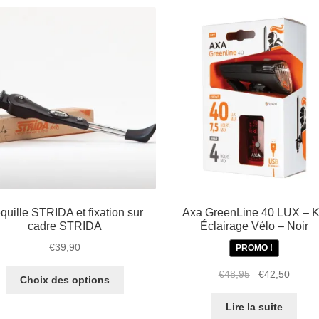
quille STRIDA et fixation sur
Axa GreenLine 40 LUX – K
cadre STRIDA
Éclairage Vélo – Noir
€
39,90
PROMO !
Ce
Le
Le
€
48,95
€
42,50
Choix des options
produit
prix
prix
a
initial
actuel
Lire la suite