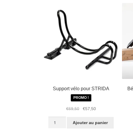
Support vélo pour STRIDA
Bé
PROMO !
Le
Le
€
69,50
€
57,50
prix
prix
quantité
initial
actuel
Ajouter au panier
de
était :
est :
Support