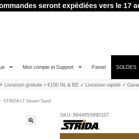
ommandes seront expédiées vers le 17 a
ue
Mon compte et Support
Panier
SOLDES
 Livraison gratuite > €100 NL & BE ✓ Livraison rapide ✓ Gara
STRIDA LT Desert Sand
SKU: 8944855890107
🔍