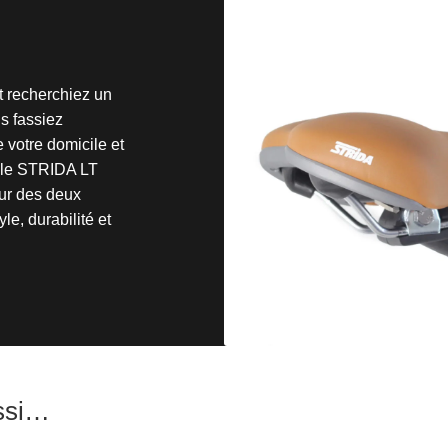
t recherchiez un
s fassiez
 votre domicile et
iable STRIDA LT
eur des deux
yle, durabilité et
ussi…