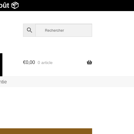
oût 📦
€
0,00
0 article
ntie