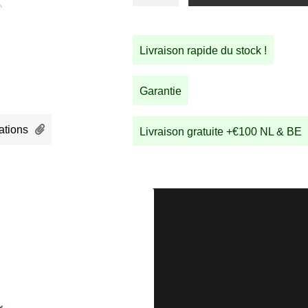
de
STRIDA
LT
Livraison rapide du stock !
Desert
Sand
Garantie
ations
Livraison gratuite +€100 NL & BE