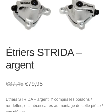
Mon compte et Support
enfant
le
menu
Panier
enfant
SOLDES
Étriers STRIDA –
argent
Le
Le
€
87,45
€
79,95
prix
prix
Étriers STRIDA – argent. Y compris les boulons /
initial
actuel
rondelles, etc. nécessaires au montage de cette pièce /
était :
est :
ces pièces.