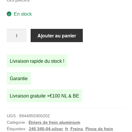
€87,45.
€79,95.
En stock
quantité
Ajouter au panier
de
Étriers
STRIDA
Livraison rapide du stock !
-
argent
Garantie
Livraison gratuite +€100 NL & BE
UGS :
8944855900202
Catégorie :
Etriers de frein aluminium
Étiquettes :
240 340-04-silver
,
fr
,
Freins
,
Pince de frein