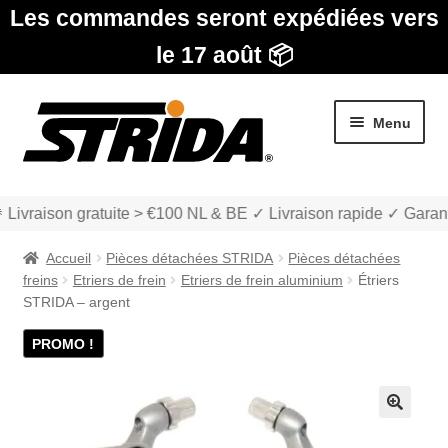
Les commandes seront expédiées vers
le 17 août 📦
Aller
Aller
Menu
à
au
la
contenu
navigation
 Livraison gratuite > €100 NL & BE ✓ Livraison rapide ✓ Garant
Accueil
Pièces détachées STRIDA
Pièces détachées
freins
Etriers de frein
Etriers de frein aluminium
Étriers
STRIDA – argent
PROMO !
Les Modèles
Ouvrir
boutique
le
🔍
menu
Ouvrir