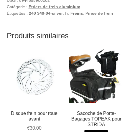
UGS :
8944855900202
Catégorie :
Etriers de frein aluminium
Étiquettes :
240 340-04-silver
,
fr
,
Freins
,
Pince de frein
Produits similaires
Disque frein pour roue
Sacoche de Porte-
avant
Bagages TOPEAK pour
STRIDA
€
30,00