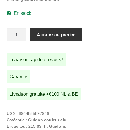
En stock
quantité
Ajouter au panier
de
2
tube
Livraison rapide du stock !
guidon
couleur
alu
Garantie
Livraison gratuite +€100 NL & BE
UGS :
8944855897946
Catégorie :
Guidon couleur alu
Étiquettes :
215-03
,
fr
,
Guidons