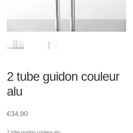
Mon compte et Support
enfant
le
menu
Panier
enfant
SOLDES
2 tube guidon couleur
alu
€
34,90
2 tube guidon couleur alu