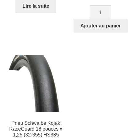
Lire la suite
quantité
de
Roue
Ajouter au panier
avant
à
rayon
18
pouces
pour
STRIDA
(blanche)
Pneu Schwalbe Kojak
RaceGuard 18 pouces x
1,25 (32-355) HS385