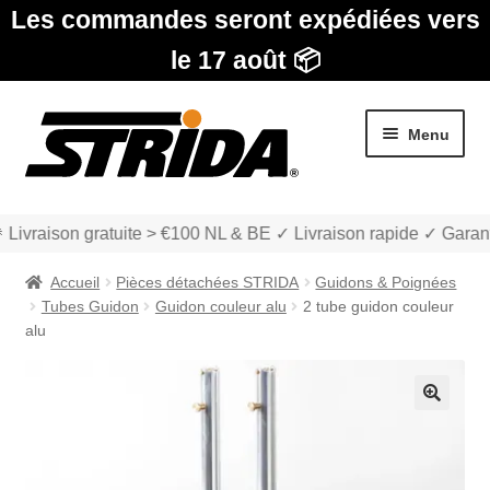
Les commandes seront expédiées vers
le 17 août 📦
Aller
Aller
Menu
à
au
la
contenu
navigation
 Livraison gratuite > €100 NL & BE ✓ Livraison rapide ✓ Garant
Accueil
Pièces détachées STRIDA
Guidons & Poignées
Tubes Guidon
Guidon couleur alu
2 tube guidon couleur
alu
Les Modèles
🔍
Ouvrir
boutique
le
menu
Ouvrir