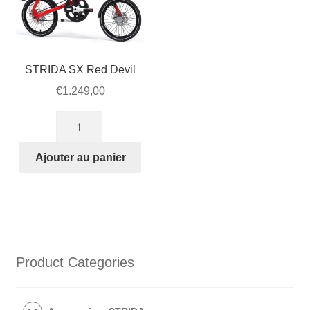
STRIDA SX Red Devil
€
1.249,00
quantité
de
STRIDA
Ajouter au panier
SX
Red
Devil
Product Categories