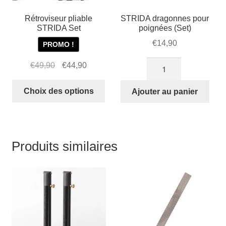
Rétroviseur pliable
STRIDA dragonnes pour
STRIDA Set
poignées (Set)
€
14,90
PROMO !
quantité
Le
Le
€
49,90
€
44,90
de
prix
prix
Ce
STRIDA
initial
actuel
Choix des options
Ajouter au panier
produit
dragonnes
était :
est :
a
pour
€49,90.
€44,90.
plusieurs
poignées
variations.
(Set)
Produits similaires
Les
options
peuvent
être
choisies
sur
la