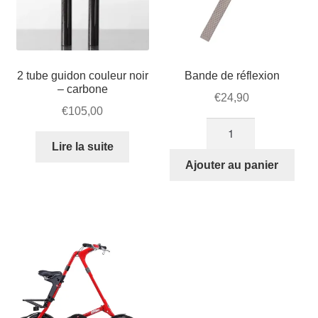
page
du
produit
2 tube guidon couleur noir
Bande de réflexion
– carbone
€
24,90
€
105,00
quantité
de
Lire la suite
Bande
Ajouter au panier
de
réflexion