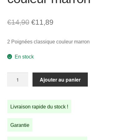
Le
Le
€
14,90
€
11,89
prix
prix
2 Poignées classique couleur marron
initial
actuel
était :
est :
En stock
€14,90.
€11,89.
quantité
Ajouter au panier
de
2
Poignées
Livraison rapide du stock !
classique
couleur
marron
Garantie