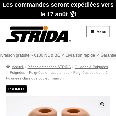
Les commandes seront expédiées vers
le 17 août 📦
Aller
Aller
Menu
à
au
la
contenu
navigation
ivraison gratuite > €100 NL & BE ✓ Livraison rapide ✓ Garantie
Accueil
Pièces détachées STRIDA
Guidons & Poignées
Poignées
Poignées en caoutchouc
Poignées couleur
2
Poignées classique couleur marron
PROMO !
Les Modèles
Ouvrir
boutique
le
🔍
menu
Ouvrir