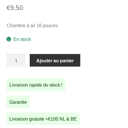
€
9,50
Chambre à air 16 pouces
En stock
quantité
Ajouter au panier
de
Chambre
à
Livraison rapide du stock !
air
16
pouces
Garantie
Livraison gratuite +€100 NL & BE