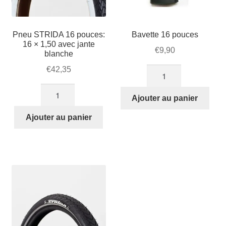
Pneu STRIDA 16 pouces:
Bavette 16 pouces
16 × 1,50 avec jante
€
9,90
blanche
€
42,35
quantité
de
quantité
Bavette
Ajouter au panier
de
16
Pneu
Ajouter au panier
pouces
STRIDA
16
pouces:
16
×
1,50
avec
jante