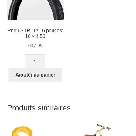
blanche
Pneu STRIDA 16 pouces:
16 × 1,50
€
37,95
quantité
de
Pneu
Ajouter au panier
STRIDA
16
pouces:
16
Produits similaires
×
1,50