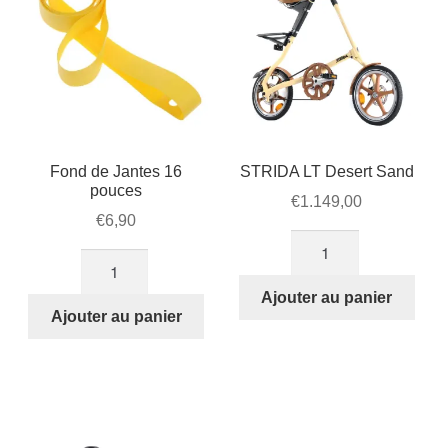
Fond de Jantes 16
STRIDA LT Desert Sand
pouces
€
1.149,00
€
6,90
quantité
quantité
de
de
STRIDA
Ajouter au panier
Fond
Ajouter au panier
LT
de
Desert
Jantes
Sand
16
pouces