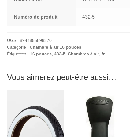
Numéro de produit
432-5
UGS :
8944855898370
Catégorie :
Chambre à air 16 pouces
Étiquettes :
16 pouces
,
432-5
,
Chambres à air
,
fr
Vous aimerez peut-être aussi…