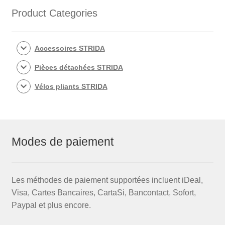
pédalier
Product Categories
pour
STRIDA
evo
Accessoires STRIDA
3S
Pièces détachées STRIDA
Vélos pliants STRIDA
Modes de paiement
Les méthodes de paiement supportées incluent iDeal,
Visa, Cartes Bancaires, CartaSi, Bancontact, Sofort,
Paypal et plus encore.