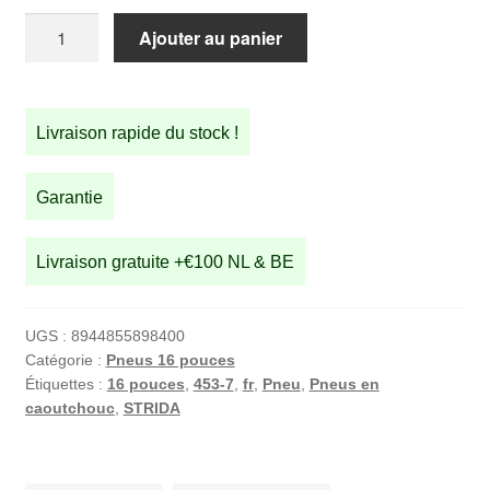
quantité
Ajouter au panier
de
Pneu
STRIDA
Livraison rapide du stock !
16
pouces:
16
Garantie
×
1,50
Livraison gratuite +€100 NL & BE
UGS :
8944855898400
Catégorie :
Pneus 16 pouces
Étiquettes :
16 pouces
,
453-7
,
fr
,
Pneu
,
Pneus en
caoutchouc
,
STRIDA