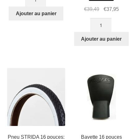
de
Le
Le
€
39,49
€
37,95
Chambre
Ajouter au panier
prix
prix
à
quantité
initial
actuel
air
de
était :
est :
16
Pneu
Ajouter au panier
€39,49.
€37,95.
pouces
STRIDA
16
pouces:
16
×
1,50
avec
jante
marron
Pneu STRIDA 16 pouces:
Bavette 16 pouces