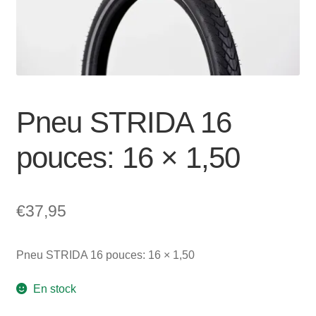
Mon compte et Support
enfant
le
menu
Panier
enfant
SOLDES
Pneu STRIDA 16
pouces: 16 × 1,50
€
37,95
Pneu STRIDA 16 pouces: 16 × 1,50
En stock