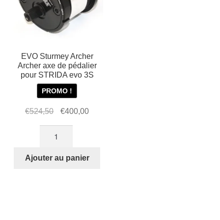
EVO Sturmey Archer
Archer axe de pédalier
pour STRIDA evo 3S
PROMO !
Le
Le
€
524,50
€
400,00
prix
prix
quantité
initial
actuel
de
était :
est :
EVO
Ajouter au panier
€524,50.
€400,00.
Sturmey
Archer
Archer
axe
de