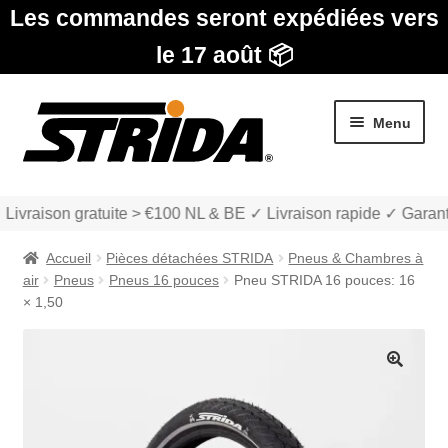
Les commandes seront expédiées vers
le 17 août 📦
Aller
Aller
Menu
à
au
la
contenu
navigation
 Livraison gratuite > €100 NL & BE ✓ Livraison rapide ✓ Garant
Accueil
Pièces détachées STRIDA
Pneus & Chambres à
air
Pneus
Pneus 16 pouces
Pneu STRIDA 16 pouces: 16
× 1,50
Les Modèles
🔍
Ouvrir
boutique
le
menu
Ouvrir