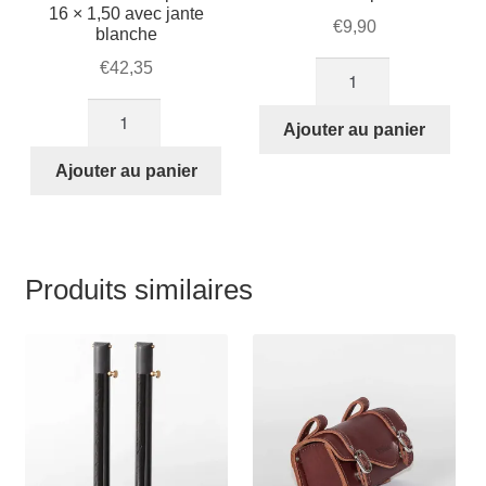
16 × 1,50 avec jante
€
9,90
blanche
€
42,35
quantité
de
quantité
Bavette
Ajouter au panier
de
16
Pneu
Ajouter au panier
pouces
STRIDA
16
pouces:
16
Produits similaires
×
1,50
avec
jante
blanche