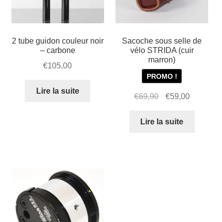
2 tube guidon couleur noir
Sacoche sous selle de
– carbone
vélo STRIDA (cuir
marron)
€
105,00
PROMO !
Lire la suite
Le
Le
€
69,90
€
59,00
prix
prix
initial
actuel
Lire la suite
était :
est :
€69,90.
€59,00.