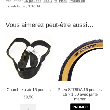
Étiquettes :
16 pouces
,
453-7
,
fr
,
Pneu
,
Pneus en
caoutchouc
,
STRIDA
Vous aimerez peut-être aussi…
Chambre à air 16 pouces
Pneu STRIDA 16 pouces:
16 × 1,50 avec jante
€
9,50
marron
quantité
PROMO !