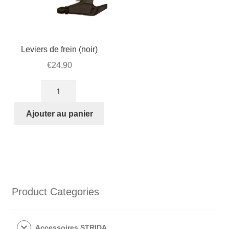
Leviers de frein (noir)
€
24,90
quantité
de
Leviers
Ajouter au panier
de
frein
(noir)
Product Categories
Accessoires STRIDA