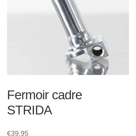
Mon compte et Support
enfant
le
menu
Panier
enfant
SOLDES
Fermoir cadre
STRIDA
€
39,95