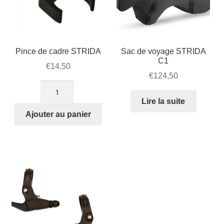
Pince de cadre STRIDA
Sac de voyage STRIDA
C1
€
14,50
€
124,50
quantité
de
Lire la suite
Pince
Ajouter au panier
de
cadre
STRIDA