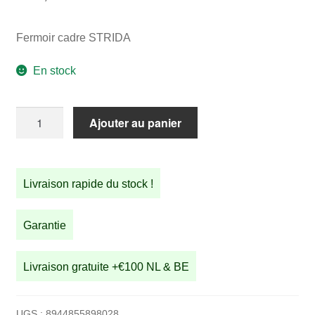
Fermoir cadre STRIDA
En stock
quantité
Ajouter au panier
de
Fermoir
cadre
Livraison rapide du stock !
STRIDA
Garantie
Livraison gratuite +€100 NL & BE
UGS :
8944855898028