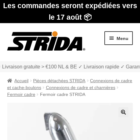
Les commandes seront expédiées vers
le 17 août 📦
Aller
Aller
Menu
à
au
la
contenu
navigation
 Livraison gratuite > €100 NL & BE ✓ Livraison rapide ✓ Garant
Accueil
Pièces détachées STRIDA
Connexions de cadre
et cache-boulons
Connexions de cadre et charnières
Fermoir cadre
Fermoir cadre STRIDA
Les Modèles
🔍
Ouvrir
boutique
le
menu
Ouvrir