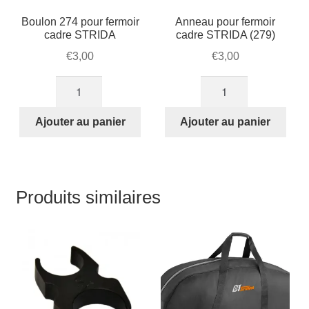
Boulon 274 pour fermoir
Anneau pour fermoir
cadre STRIDA
cadre STRIDA (279)
€
3,00
€
3,00
quantité
quantité
de
de
Boulon
Anneau
Ajouter au panier
Ajouter au panier
274
pour
pour
fermoir
fermoir
cadre
cadre
STRIDA
Produits similaires
STRIDA
(279)