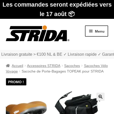
Les commandes seront expédiées vers
le 17 août 📦
Aller
Aller
Menu
à
au
la
contenu
navigation
 Livraison gratuite > €100 NL & BE ✓ Livraison rapide ✓ Garant
Accueil
Accessoires STRIDA
Sacoches
Sacoches Vélo
Voyage
Sacoche de Porte-Bagages TOPEAK pour STRIDA
PROMO !
Les Modèles
Ouvrir
boutique
🔍
le
menu
Ouvrir