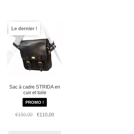
€36,95.
€30,00.
roue
à
bâtons
avant
Le dernier !
(rouge)
Sac à cadre STRIDA en
cuir et toile
PROMO !
Le
Le
€
150,00
€
110,00
prix
prix
initial
actuel