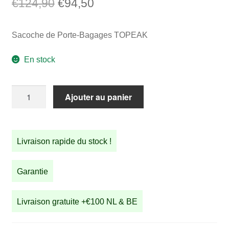
Le
Le
€
124,90
€
94,50
prix
prix
Sacoche de Porte-Bagages TOPEAK
initial
actuel
était :
est :
En stock
€124,90.
€94,50.
quantité
Ajouter au panier
de
Sacoche
de
Livraison rapide du stock !
Porte-
Bagages
TOPEAK
Garantie
pour
STRIDA
Livraison gratuite +€100 NL & BE