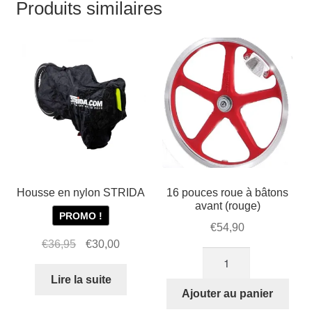
Produits similaires
Housse en nylon STRIDA
16 pouces roue à bâtons
avant (rouge)
PROMO !
€
54,90
Le
Le
€
36,95
€
30,00
quantité
prix
prix
de
initial
actuel
Lire la suite
16
Ajouter au panier
était :
est :
pouces