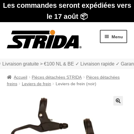
Les commandes seront expédiées vers
le 17 août 📦
Aller
Aller
Menu
à
au
la
contenu
navigation
 Livraison gratuite > €100 NL & BE ✓ Livraison rapide ✓ Garant
Accueil
Pièces détachées STRIDA
Pièces détachées
freins
Leviers de frein
Leviers de frein (noir)
Les Modèles
🔍
Ouvrir
boutique
le
menu
Ouvrir