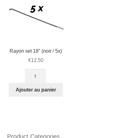
Rayon set 18″ (noir / 5x)
€
12,50
quantité
de
Rayon
Ajouter au panier
set
18"
(noir
/
5x)
Product Categories