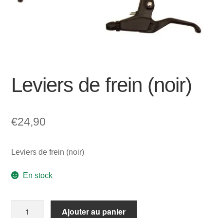
Mon compte et Support
enfant
le
menu
Panier
enfant
SOLDES
Leviers de frein (noir)
€
24,90
Leviers de frein (noir)
En stock
quantité
Ajouter au panier