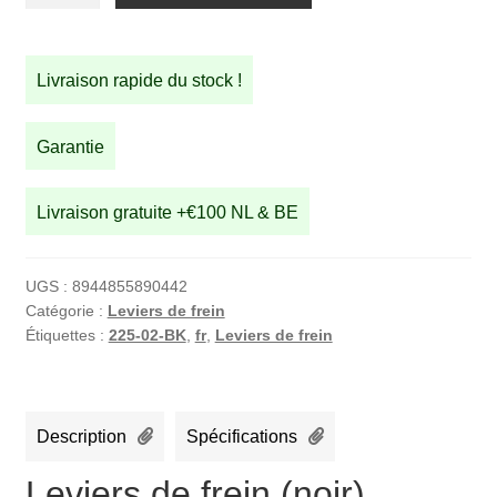
de
Leviers
de
Livraison rapide du stock !
frein
(noir)
Garantie
Livraison gratuite +€100 NL & BE
UGS :
8944855890442
Catégorie :
Leviers de frein
Étiquettes :
225-02-BK
,
fr
,
Leviers de frein
Description
Spécifications
Leviers de frein (noir)