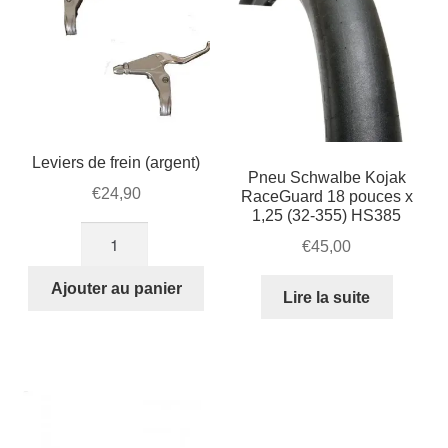
Leviers de frein (argent)
Pneu Schwalbe Kojak
€
24,90
RaceGuard 18 pouces x
1,25 (32-355) HS385
quantité
€
45,00
de
Leviers
Ajouter au panier
Lire la suite
de
frein
(argent)