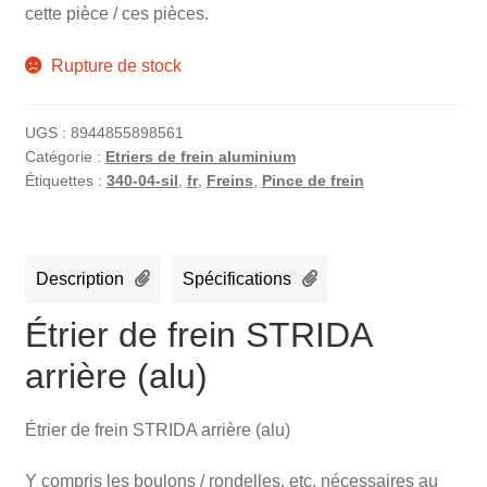
était :
est :
cette pièce / ces pièces.
€49,98.
€44,98.
Rupture de stock
UGS :
8944855898561
Catégorie :
Etriers de frein aluminium
Étiquettes :
340-04-sil
,
fr
,
Freins
,
Pince de frein
Description
Spécifications
Étrier de frein STRIDA
arrière (alu)
Étrier de frein STRIDA arrière (alu)
Y compris les boulons / rondelles, etc. nécessaires au