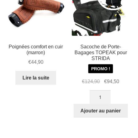
Poignées comfort en cuir
Sacoche de Porte-
(marron)
Bagages TOPEAK pour
STRIDA
€
44,90
PROMO !
Lire la suite
Le
Le
€
124,90
€
94,50
prix
prix
quantité
initial
actuel
de
était :
est :
Sacoche
Ajouter au panier
€124,90.
€94,50.
de
Porte-
Bagages