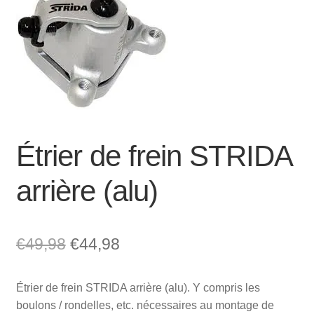
Mon compte et Support
enfant
le
menu
Panier
enfant
SOLDES
Étrier de frein STRIDA
arrière (alu)
Le
Le
€
49,98
€
44,98
prix
prix
Étrier de frein STRIDA arrière (alu). Y compris les
initial
actuel
boulons / rondelles, etc. nécessaires au montage de