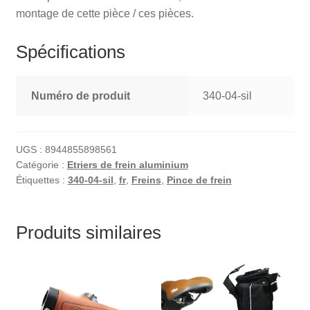
montage de cette pièce / ces pièces.
Spécifications
Numéro de produit
340-04-sil
UGS :
8944855898561
Catégorie :
Etriers de frein aluminium
Étiquettes :
340-04-sil
,
fr
,
Freins
,
Pince de frein
Produits similaires