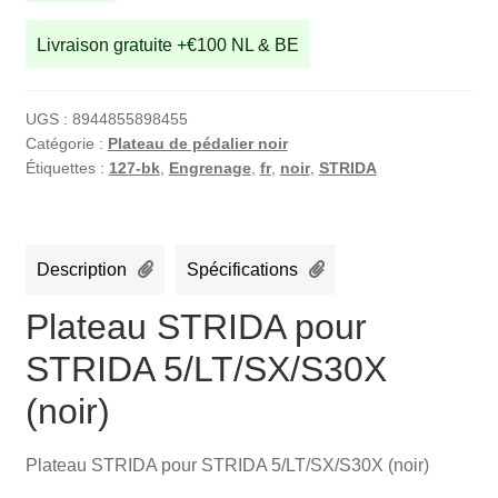
Livraison gratuite +€100 NL & BE
UGS :
8944855898455
Catégorie :
Plateau de pédalier noir
Étiquettes :
127-bk
,
Engrenage
,
fr
,
noir
,
STRIDA
Description
Spécifications
Plateau STRIDA pour
STRIDA 5/LT/SX/S30X
(noir)
Plateau STRIDA pour STRIDA 5/LT/SX/S30X (noir)