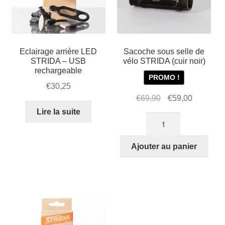
Eclairage arrière LED
Sacoche sous selle de
STRIDA – USB
vélo STRIDA (cuir noir)
rechargeable
PROMO !
€
30,25
Le
Le
€
69,90
€
59,00
prix
prix
Lire la suite
quantité
initial
actuel
de
était :
est :
Sacoche
Ajouter au panier
€69,90.
€59,00.
sous
selle
de
vélo
STRIDA
(cuir