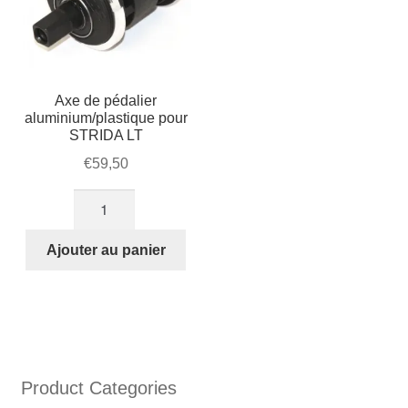
Axe de pédalier
aluminium/plastique pour
STRIDA LT
€
59,50
quantité
de
Axe
Ajouter au panier
de
pédalier
aluminium/plastique
pour
STRIDA
LT
Product Categories