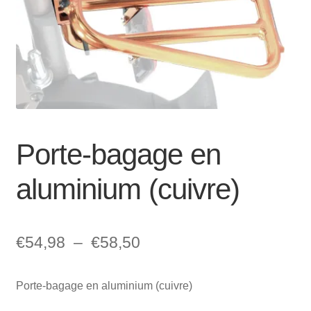
Mon compte et Support
enfant
le
menu
Panier
enfant
SOLDES
Porte-bagage en
aluminium (cuivre)
Plage
€
54,98
–
€
58,50
de
Porte-bagage en aluminium (cuivre)
prix :