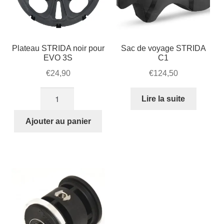
Plateau STRIDA noir pour
Sac de voyage STRIDA
EVO 3S
C1
€
24,90
€
124,50
quantité
Lire la suite
de
Plateau
Ajouter au panier
STRIDA
noir
pour
EVO
3S