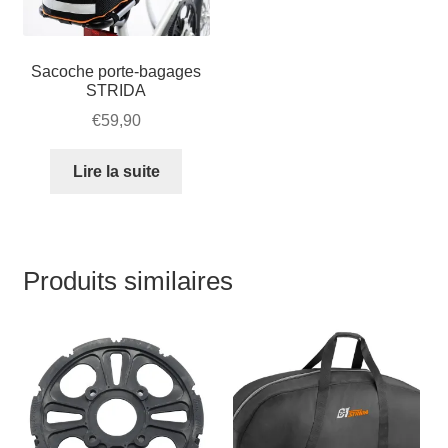
€56,00.
la
page
du
Sacoche porte-bagages
STRIDA
produit
€
59,90
Lire la suite
Produits similaires