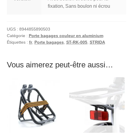
fixation, Sans boulon ni écrou
UGS :
8944855890503
Catégorie :
Porte bagages couleur en aluminium
Étiquettes :
fr
,
Porte bagages
,
ST-RK-005
,
STRIDA
Vous aimerez peut-être aussi…