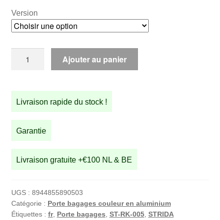
€54,98
Version
à
€58,50
quantité
Ajouter au panier
de
Porte-
bagage
Livraison rapide du stock !
en
aluminium
(cuivre)
Garantie
Livraison gratuite +€100 NL & BE
UGS :
8944855890503
Catégorie :
Porte bagages couleur en aluminium
Étiquettes :
fr
,
Porte bagages
,
ST-RK-005
,
STRIDA