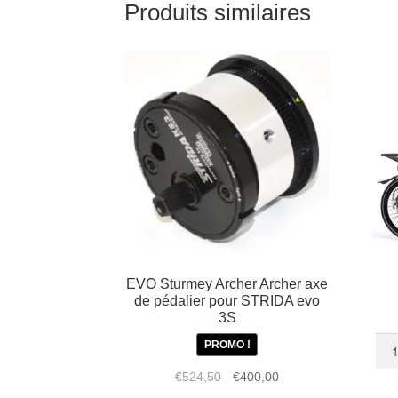
Produits similaires
de
vélo
STRIDA
(cuir
noir)
EVO Sturmey Archer Archer axe
de pédalier pour STRIDA evo
3S
quan
PROMO !
de
Le
Le
€
524,50
€
400,00
STR
prix
prix