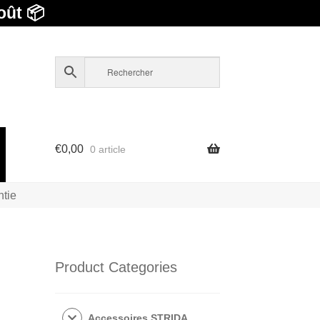
oût 📦
€
0,00
0 article
ntie
Product Categories
Accessoires STRIDA