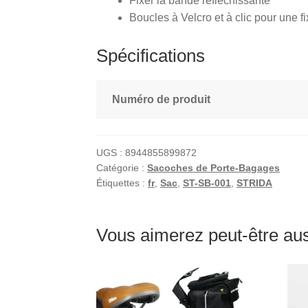
Fixer la bande réfléchissante
Boucles à Velcro et à clic pour une f
Spécifications
Numéro de produit
UGS :
8944855899872
Catégorie :
Sacoches de Porte-Bagages
Étiquettes :
fr
,
Sac
,
ST-SB-001
,
STRIDA
Vous aimerez peut-être a