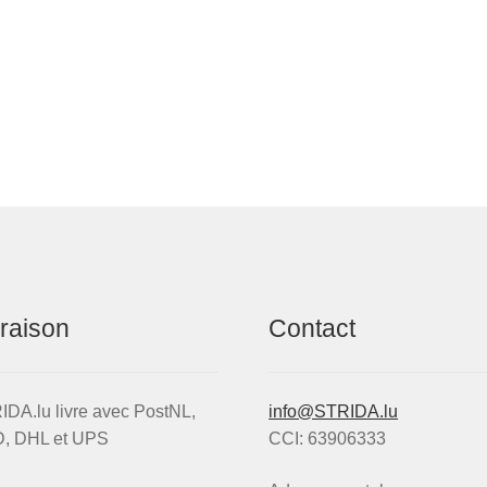
d
l
vraison
Contact
DA.lu livre avec PostNL,
info@STRIDA.lu
, DHL et UPS
CCI: 63906333