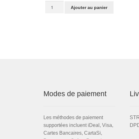
SX
quantité
initial
actuel
Ajouter au panier
Re
de
était :
est :
Devi
EVO
€524,50.
€400,00.
Sturmey
Archer
Archer
axe
de
pédalier
pour
STRIDA
evo
3S
Modes de paiement
Li
Les méthodes de paiement
STRI
supportées incluent iDeal, Visa,
DPD
Cartes Bancaires, CartaSi,