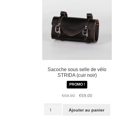
TOPEAK
pour
STRIDA
Sacoche sous selle de vélo
STRIDA (cuir noir)
PROMO !
Le
Le
€
69,90
€
59,00
prix
prix
quantité
initial
actuel
Ajouter au panier
de
était :
est :
Sacoche
€69,90.
€59,00.
sous
selle