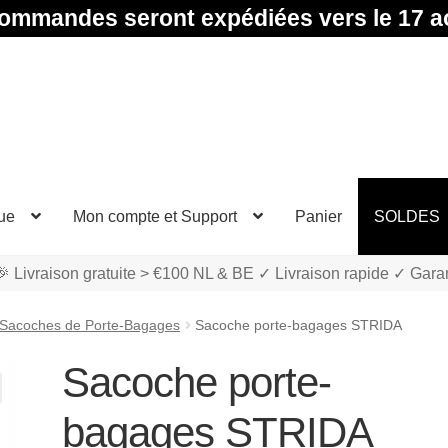
ommandes seront expédiées vers le 17 a
ue
Mon compte et Support
Panier
SOLDES
 Livraison gratuite > €100 NL & BE ✓ Livraison rapide ✓ Gara
Sacoches de Porte-Bagages
Sacoche porte-bagages STRIDA
Sacoche porte-
bagages STRIDA