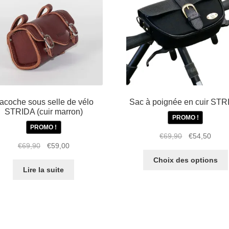
acoche sous selle de vélo
Sac à poignée en cuir ST
STRIDA (cuir marron)
PROMO !
PROMO !
Le
Le
€
69,90
€
54,50
Le
Le
€
69,90
€
59,00
prix
prix
prix
prix
initial
actue
Choix des options
initial
actuel
était :
est :
Lire la suite
était :
est :
€69,90.
€54,5
€69,90.
€59,00.