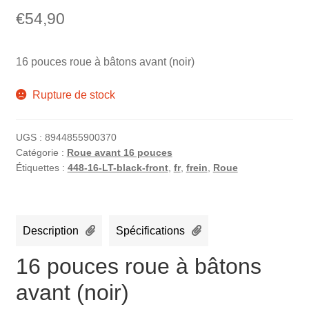
€
54,90
16 pouces roue à bâtons avant (noir)
Rupture de stock
UGS :
8944855900370
Catégorie :
Roue avant 16 pouces
Étiquettes :
448-16-LT-black-front
,
fr
,
frein
,
Roue
Description
Spécifications
16 pouces roue à bâtons
avant (noir)