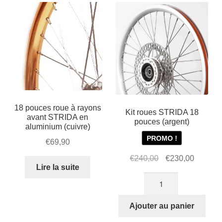
avant
choi
sur
la
pag
du
prod
18 pouces roue à rayons
Kit roues STRIDA 18
avant STRIDA en
pouces (argent)
aluminium (cuivre)
PROMO !
€
69,90
Le
Le
€
240,00
€
230,00
Lire la suite
prix
prix
quantité
initial
actuel
de
était :
est :
Kit
Ajouter au panier
€240,00.
€230,00
roues