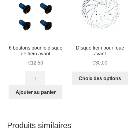
6 boulons pour le disque
Disque frein pour roue
de frein avant
avant
€
12,50
€
30,00
quantité
Ce
Choix des options
de
prod
6
a
Ajouter au panier
boulons
plus
pour
vari
le
Les
disque
opti
Produits similaires
de
peu
frein
être