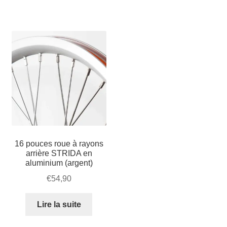
STRIDA
18
pouces
(argent)
16 pouces roue à rayons
arrière STRIDA en
aluminium (argent)
€
54,90
Lire la suite