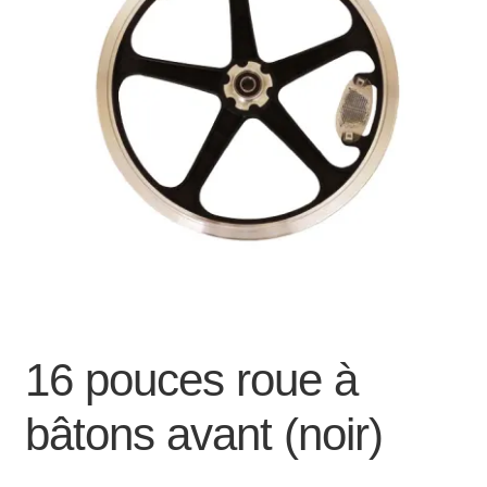
Mon compte et Support
enfant
le
menu
Panier
enfant
SOLDES
16 pouces roue à
bâtons avant (noir)