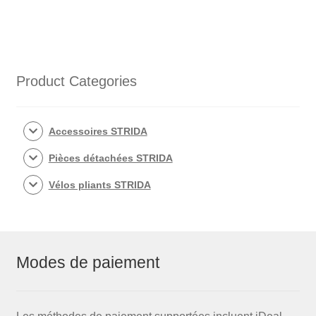
à
rayon
18
pouces
pour
Product Categories
STRIDA
(blanche)
Accessoires STRIDA
Pièces détachées STRIDA
Vélos pliants STRIDA
Modes de paiement