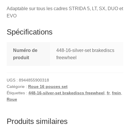
Adaptable sur tous les cadres STRIDA 5, LT, SX, DUO et
EVO
Spécifications
Numéro de
448-16-silver-set brakediscs
produit
freewheel
UGS :
8944855900318
Catégorie :
Roue 16 pouces set
Étiquettes :
448-16-silver-set brakediscs freewheel
,
fr
,
frein
,
Roue
Produits similaires