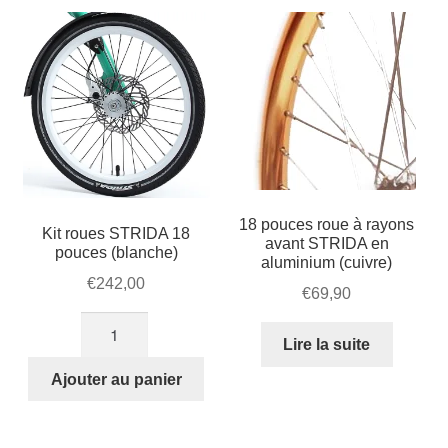
18 pouces roue à rayons
Kit roues STRIDA 18
avant STRIDA en
pouces (blanche)
aluminium (cuivre)
€
242,00
€
69,90
quantité
Lire la suite
de
Kit
Ajouter au panier
roues
STRIDA