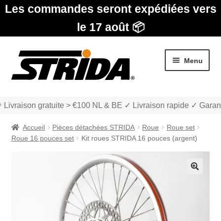
Les commandes seront expédiées vers
le 17 août 📦
Aller
Aller
Menu
à
au
la
contenu
navigation
 Livraison gratuite > €100 NL & BE ✓ Livraison rapide ✓ Garant
Accueil
Pièces détachées STRIDA
Roue
Roue set
Roue 16 pouces set
Kit roues STRIDA 16 pouces (argent)
Les Modèles
🔍
Ouvrir
boutique
le
menu
Ouvrir