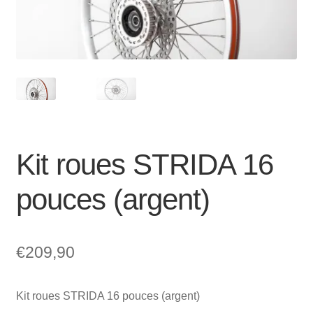
Mon compte et Support
enfant
le
menu
Panier
enfant
SOLDES
Kit roues STRIDA 16
pouces (argent)
€
209,90
Kit roues STRIDA 16 pouces (argent)