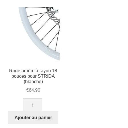
18
pouces
(blanche)
Roue arrière à rayon 18
pouces pour STRIDA
(blanche)
€
64,90
quantité
de
Roue
Ajouter au panier
arrière