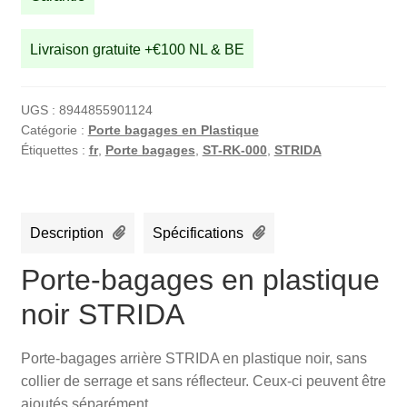
STRIDA
Livraison gratuite +€100 NL & BE
UGS :
8944855901124
Catégorie :
Porte bagages en Plastique
Étiquettes :
fr
,
Porte bagages
,
ST-RK-000
,
STRIDA
Description
Spécifications
Porte-bagages en plastique
noir STRIDA
Porte-bagages arrière STRIDA en plastique noir, sans
collier de serrage et sans réflecteur. Ceux-ci peuvent être
ajoutés séparément.