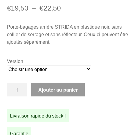
Plage
€
19,50
–
€
22,50
de
Porte-bagages arrière STRIDA en plastique noir, sans
prix :
collier de serrage et sans réflecteur. Ceux-ci peuvent être
€19,50
ajoutés séparément.
à
€22,50
Version
quantité
Ajouter au panier
de
Porte-
bagages
Livraison rapide du stock !
en
plastique
noir
Garantie