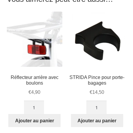
Réflecteur arrière avec
STRIDA Pince pour porte-
boulons
bagages
€
4,90
€
14,50
quantité
quantité
de
de
Réflecteur
STRIDA
Ajouter au panier
Ajouter au panier
arrière
Pince