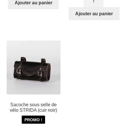
STRIDA
Ajouter au panier
de
SX
Axe
Ajouter au panier
Matte
de
Black
pédalier
aluminium
pour
STRIDA
5
et
SX
Sacoche sous selle de
vélo STRIDA (cuir noir)
PROMO !