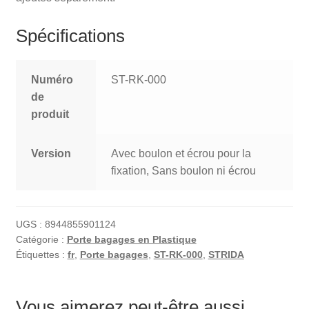
Spécifications
Numéro
ST-RK-000
de
produit
Version
Avec boulon et écrou pour la
fixation, Sans boulon ni écrou
UGS :
8944855901124
Catégorie :
Porte bagages en Plastique
Étiquettes :
fr
,
Porte bagages
,
ST-RK-000
,
STRIDA
Vous aimerez peut-être aussi…