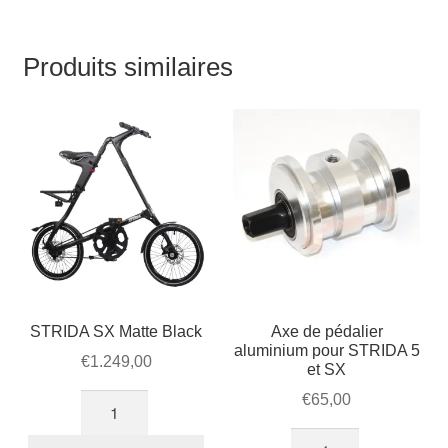
avec
pour
boulons
porte-
bagages
Produits similaires
STRIDA SX Matte Black
Axe de pédalier
aluminium pour STRIDA 5
€
1.249,00
et SX
€
65,00
quantité
de
quantité