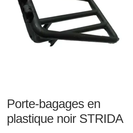
Mon compte et Support
enfant
le
menu
Panier
enfant
SOLDES
Porte-bagages en
plastique noir STRIDA