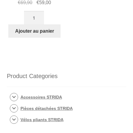
Le
Le
€
69,90
€
59,00
prix
prix
quantité
initial
actuel
de
était :
est :
Sacoche
Ajouter au panier
€69,90.
€59,00.
sous
selle
de
vélo
STRIDA
(cuir
Product Categories
noir)
Accessoires STRIDA
Pièces détachées STRIDA
Vélos pliants STRIDA