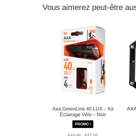
Vous aimerez peut-être a
Axa GreenLine 40 LUX – Kit
AXA
Éclairage Vélo – Noir
PROMO !
Le
Le
€
48,95
€
42,50