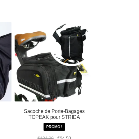
Sacoche de Porte-Bagages
TOPEAK pour STRIDA
PROMO !
Le
Le
€
124,90
€
94,50