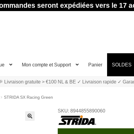
ommandes seront expédiées vers le 17 a
ue
Mon compte et Support
Panier
SOLDES
 Livraison gratuite > €100 NL & BE ✓ Livraison rapide ✓ Gara
STRIDA SX Racing Green
SKU: 8944855890060
🔍