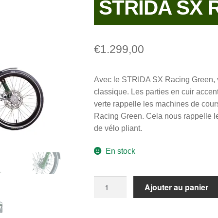
STRIDA SX R
€
1.299,00
Avec le STRIDA SX Racing Green, 
classique. Les parties en cuir accen
verte rappelle les machines de cour
Racing Green. Cela nous rappelle le
de vélo pliant.
En stock
quantité
Ajouter au panier
de
STRIDA