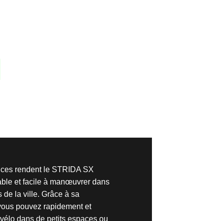
uces rendent le STRIDA SX
ble et facile à manœuvrer dans
de la ville. Grâce à sa
 vous pouvez rapidement et
 vélo dans de petits espaces ou