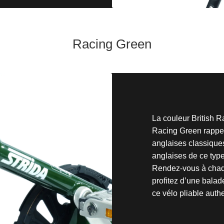
Racing Green
La couleur British
Racing Green rappel
anglaises classiques
anglaises de ce type
Rendez-vous à chaq
profitez d’une balad
ce vélo pliable auth