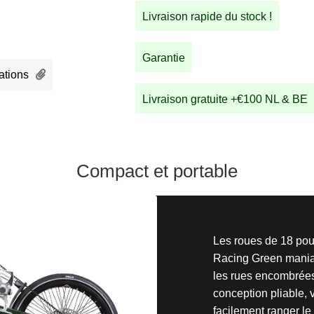
SX
Livraison rapide du stock !
Racing
Green
Garantie
ations
Livraison gratuite +€100 NL & BE
Compact et portable
Les roues de 18 po
Racing Green mania
les rues encombrées 
conception pliable,
facilement ranger le