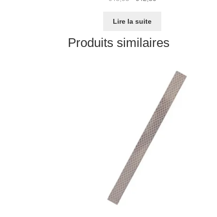
prix
prix
initial
actuel
Lire la suite
était :
est :
Produits similaires
€48,95.
€42,50.