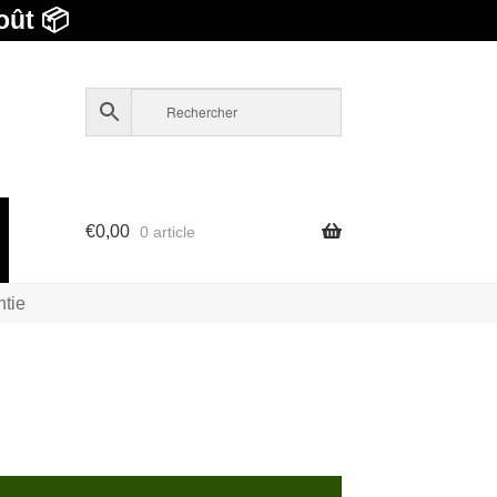
oût 📦
€
0,00
0 article
ntie