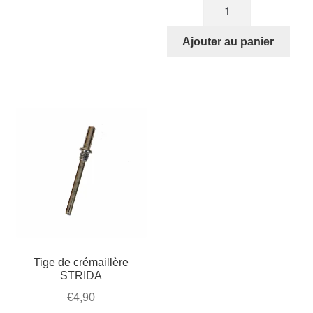
quantité
initial
actuel
de
était :
est :
Clé
Ajouter au panier
€14,50.
€10,49.
Allen
de
montage
(dans
le
support
de
selle)
Tige de crémaillère
STRIDA
€
4,90