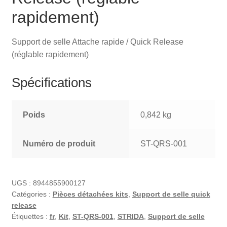
rapidement)
Support de selle Attache rapide / Quick Release
(réglable rapidement)
Spécifications
Poids
0,842 kg
Numéro de produit
ST-QRS-001
UGS :
8944855900127
Catégories :
Pièces détachées kits
,
Support de selle quick
release
Étiquettes :
fr
,
Kit
,
ST-QRS-001
,
STRIDA
,
Support de selle