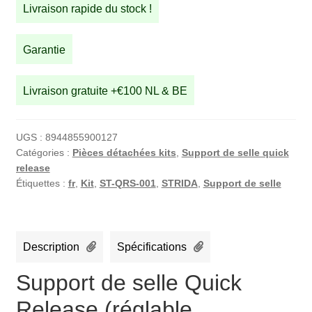
Livraison rapide du stock !
selle
Quick
Release
Garantie
(réglable
rapidement)
Livraison gratuite +€100 NL & BE
UGS :
8944855900127
Catégories :
Pièces détachées kits
,
Support de selle quick
release
Étiquettes :
fr
,
Kit
,
ST-QRS-001
,
STRIDA
,
Support de selle
Description
Spécifications
Support de selle Quick
Release (réglable