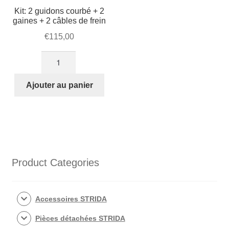
Kit: 2 guidons courbé + 2
gaines + 2 câbles de frein
€
115,00
quantité
de
Kit:
Ajouter au panier
2
guidons
courbé
+
2
gaines
Product Categories
+
2
câbles
Accessoires STRIDA
de
Pièces détachées STRIDA
frein