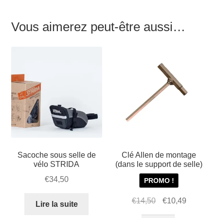
Vous aimerez peut-être aussi…
Sacoche sous selle de
Clé Allen de montage
vélo STRIDA
(dans le support de selle)
€
34,50
PROMO !
Le
Le
€
14,50
€
10,49
Lire la suite
prix
prix