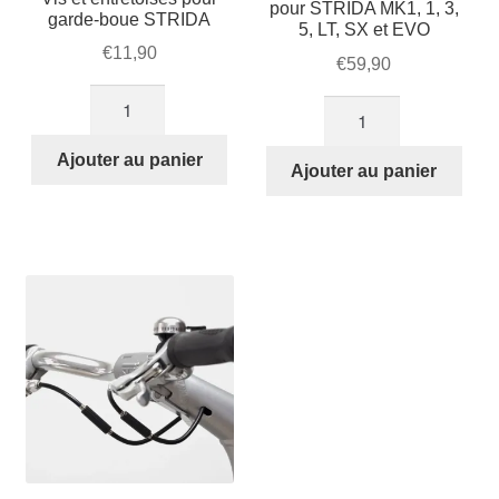
pour STRIDA MK1, 1, 3,
garde-boue STRIDA
5, LT, SX et EVO
€
11,90
€
59,90
quantité
quantité
de
de
Vis
Ajouter au panier
Courroie
Ajouter au panier
et
orange
entretoises
STRIDA
pour
pour
garde-
STRIDA
boue
MK1,
STRIDA
1,
3,
5,
LT,
SX
et
EVO