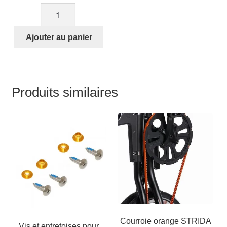
quantité
de
Tige
Ajouter au panier
de
crémaillère
STRIDA
Produits similaires
Courroie orange STRIDA
Vis et entretoises pour