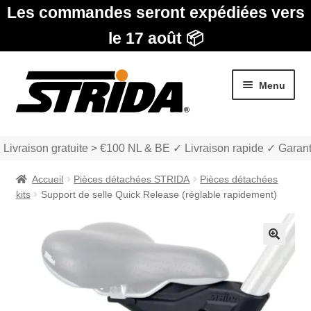
Les commandes seront expédiées vers
le 17 août 📦
Aller
Aller
Menu
à
au
la
contenu
navigation
 Livraison gratuite > €100 NL & BE ✓ Livraison rapide ✓ Garant
Accueil
Pièces détachées STRIDA
Pièces détachées
kits
Support de selle Quick Release (réglable rapidement)
Les Modèles
🔍
Ouvrir
boutique
le
menu
Ouvrir