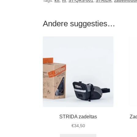
Tags:
kit
,
nl
,
ST-QRS-001
,
STRIDA
,
zadelhoud
Andere suggesties…
STRIDA zadeltas
Zad
€
34,50