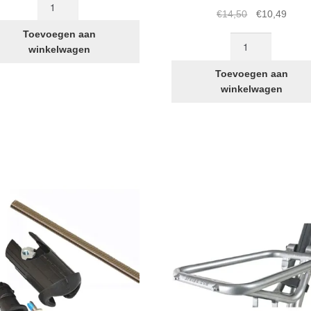
Zadelhouder
Oorspronkelij
Huidi
€
14,50
€
10,49
pen
prijs
prijs
voor
Toevoegen aan
STRIDA
was:
is:
in
winkelwagen
inbussleutel
€14,50.
€10,4
frame
(kan
Toevoegen aan
aantal
in
winkelwagen
zadelhouder)
aantal