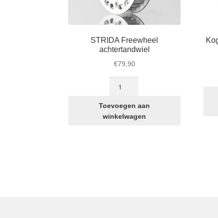
STRIDA Freewheel
Kog
achtertandwiel
€
79,90
STRIDA
Freewheel
achtertandwiel
Toevoegen aan
aantal
winkelwagen