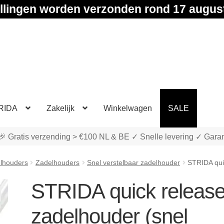
llingen worden verzonden rond 17 augus
RIDA
Zakelijk
Winkelwagen
SALE
🎉 Gratis verzending > €100 NL & BE ✓ Snelle levering ✓ Garan
elhouders
Zadelhouders
Snel verstelbaar zadelhouder
STRIDA quic
STRIDA quick releas
zadelhouder (snel