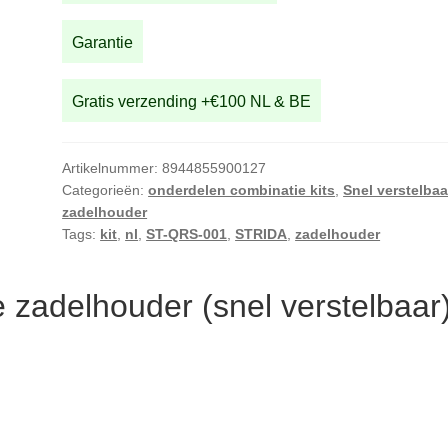
verstelbaar)
aantal
Garantie
Gratis verzending +€100 NL & BE
Artikelnummer:
8944855900127
Categorieën:
onderdelen combinatie kits
,
Snel verstelbaa
zadelhouder
Tags:
kit
,
nl
,
ST-QRS-001
,
STRIDA
,
zadelhouder
 zadelhouder (snel verstelbaar