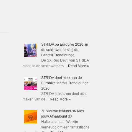
productpagina
STRIDA op Eurobike 2026: in
de schijnwerpers bij de
Fahrstil Trendlounge
De SX Red Devil van STRIDA
stond in de schijnwerpers …
Read More »
STRIDA doet mee aan de
Eurobike fahrstil Trendlounge
2026
STRIDA is trots om deel uit te
maken van de …
Read More »
🎉 Nieuwe feature! 🚲 Kies
jouw Afhaalpunt 📦
Hallo allemaal! We zijn
verheugd om een fantastische