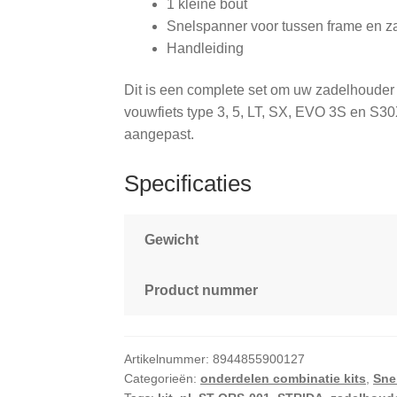
1 kleine bout
Snelspanner voor tussen frame en z
Handleiding
Dit is een complete set om uw zadelhouder
vouwfiets type 3, 5, LT, SX, EVO 3S en S3
aangepast.
Specificaties
Gewicht
Product nummer
Artikelnummer:
8944855900127
Categorieën:
onderdelen combinatie kits
,
Sne