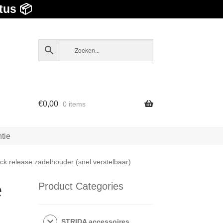
tus 📦
€
0,00
0 items
tie
k release zadelhouder (snel verstelbaar)
e
Product Categories
STRIDA accessoires