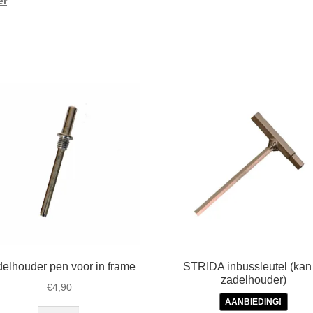
er
elhouder pen voor in frame
STRIDA inbussleutel (kan
zadelhouder)
€
4,90
AANBIEDING!