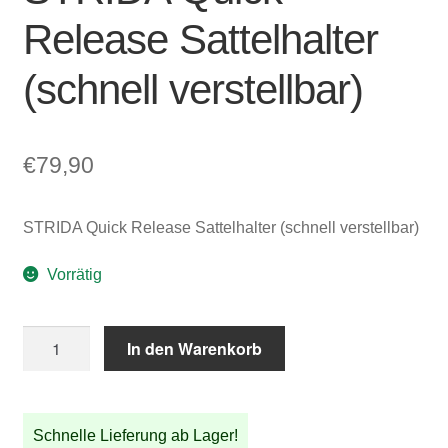
Release Sattelhalter
(schnell verstellbar)
€
79,90
STRIDA Quick Release Sattelhalter (schnell verstellbar)
Vorrätig
STRIDA
In den Warenkorb
Quick
Release
Sattelhalter
Schnelle Lieferung ab Lager!
(schnell