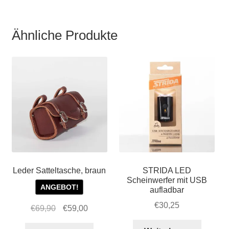
Rahmen
Menge
Ähnliche Produkte
Leder Satteltasche, braun
STRIDA LED
Scheinwerfer mit USB
ANGEBOT!
aufladbar
€
30,25
Ursprünglicher
Aktueller
€
69,90
€
59,00
Preis
Preis