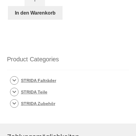
und
Abstandshalter
In den Warenkorb
für
STRIDA
Schutzbleche
Menge
Product Categories
STRIDA Falträder
STRIDA Teile
STRIDA Zubehör