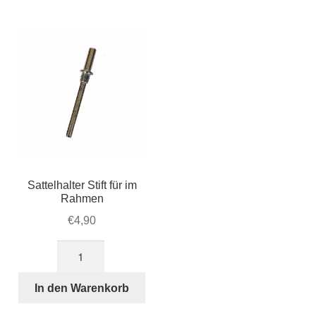
Sattelhalter Stift für im
Rahmen
€
4,90
Sattelhalter
Stift
für
In den Warenkorb
im