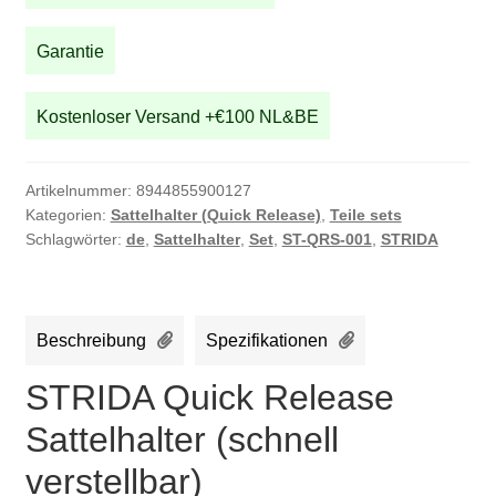
verstellbar)
Menge
Garantie
Kostenloser Versand +€100 NL&BE
Artikelnummer:
8944855900127
Kategorien:
Sattelhalter (Quick Release)
,
Teile sets
Schlagwörter:
de
,
Sattelhalter
,
Set
,
ST-QRS-001
,
STRIDA
Beschreibung
Spezifikationen
STRIDA Quick Release
Sattelhalter (schnell
verstellbar)