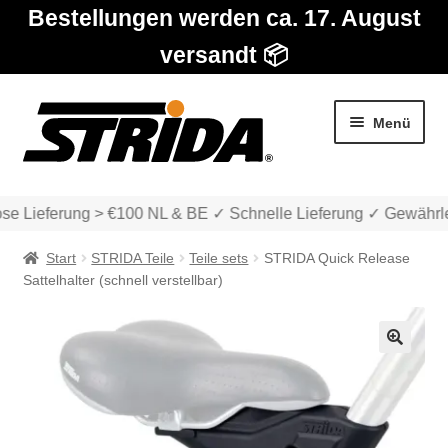
Bestellungen werden ca. 17. August
versandt 📦
Zur
Zum
Menü
Navigation
Inhalt
springen
springen
e Lieferung > €100 NL & BE ✓ Schnelle Lieferung ✓ Gewährlei
Start
STRIDA Teile
Teile sets
STRIDA Quick Release
Sattelhalter (schnell verstellbar)
Die Modelle
🔍
Unter
Katalog
auskla
Unter