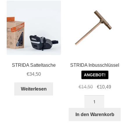
STRIDA Satteltasche
STRIDA Inbusschlüssel
€
34,50
ANGEBOT!
Ursprünglicher
Aktueller
€
14,50
€
10,49
Weiterlesen
Preis
Preis
STRIDA
war:
ist:
Inbusschlüssel
€14,50
€10,49.
Menge
In den Warenkorb