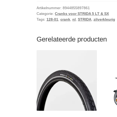
Artikelnummer:
8944855897861
Categorie:
Cranks voor STRIDA 5 LT & SX
Tags:
128-01
,
crank
,
nl
,
STRIDA
,
zilverkleurig
Gerelateerde producten