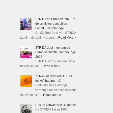
STRIDA op Eurobike 2026: in
de schijnwerpers bij de
Fahrstil Trendlounge
De SX Red Devil van STRIDA
stond in de schijnwerpers …
Read More »
STRIDA doet mee aan de
Eurobike fahrstil Trendlounge
2026
STRIDA is trots om deel uit te
maken van de …
Read More »
🎉 Nieuwe feature! 🚲 Kies
jouw Afhaalpunt 📦
Hallo allemaal! We zijn
verheugd om een fantastische
nieuwe functie …
Read More »
Design vouwfiets in Boijmans
De STRIDA 1 is in 1987