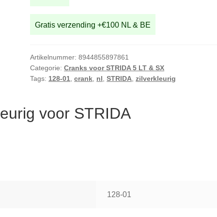
Gratis verzending +€100 NL & BE
Artikelnummer:
8944855897861
Categorie:
Cranks voor STRIDA 5 LT & SX
Tags:
128-01
,
crank
,
nl
,
STRIDA
,
zilverkleurig
kleurig voor STRIDA
128-01