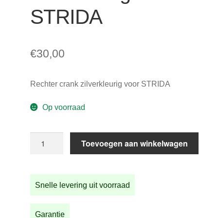
STRIDA
€
30,00
Rechter crank zilverkleurig voor STRIDA
Op voorraad
Rechter
Toevoegen aan winkelwagen
crank
zilverkleurig
voor
Snelle levering uit voorraad
STRIDA
aantal
Garantie