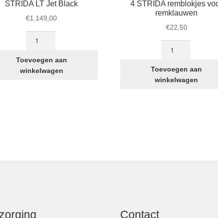
STRIDA LT Jet Black
4 STRIDA remblokjes vo
remklauwen
€
1.149,00
€
22,50
STRIDA
4
LT
STRIDA
Jet
Toevoegen aan
remblokjes
Black
Toevoegen aan
winkelwagen
voor
aantal
winkelwagen
remklauwen
aantal
zorging
Contact