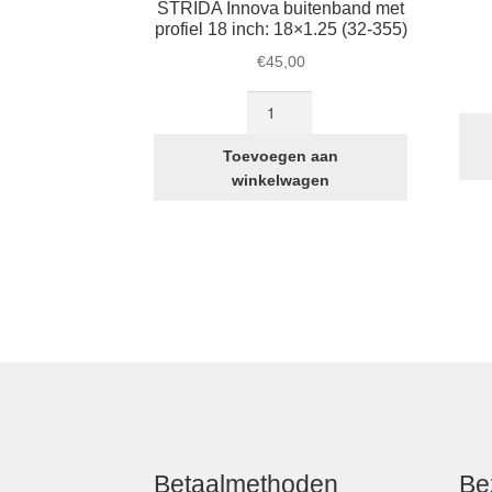
STRIDA Innova buitenband met
profiel 18 inch: 18×1.25 (32-355)
€
45,00
STRIDA
Innova
buitenband
Toevoegen aan
met
winkelwagen
profiel
18
inch:
18×1.25
(32-
355)
aantal
Betaalmethoden
Be