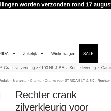
llingen worden verzonden rond 17 augus
RIDA
Zakelijk
Winkelwagen
SALE
🎉 Gratis verzending > €100 NL & BE ✓ Snelle levering ✓ Garan
Pedalen & cranks
Cranks
Cranks voor STRIDA 5 LT & SX
Rechter 
Rechter crank
zilverkleurig voor