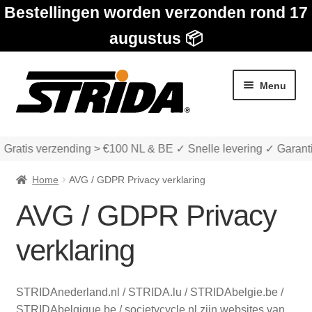
Bestellingen worden verzonden rond 17
augustus 📦
Ga
Ga
Menu
door
naar
naar
de
navigatie
inhoud
 Gratis verzending > €100 NL & BE ✓ Snelle levering ✓ Garanti
Home
AVG / GDPR Privacy verklaring
AVG / GDPR Privacy
Subme
Winkel
verklaring
uitvou
Subme
Over STRIDA
uitvou
STRIDAnederland.nl / STRIDA.lu / STRIDAbelgie.be /
STRIDAbelgique.be / societycycle.nl zijn websites van
Subme