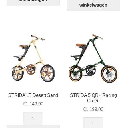
Bronze
winkelwagen
aantal
aantal
STRIDA LT Desert Sand
STRIDA 5 QR+ Racing
Green
€
1.149,00
€
1.199,00
STRIDA
STRIDA
LT
5