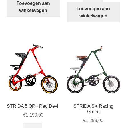
Desert
Toevoegen aan
QR+
Toevoegen aan
Sand
winkelwagen
Racing
winkelwagen
aantal
Green
aantal
STRIDA 5 QR+ Red Devil
STRIDA SX Racing
Green
€
1.199,00
€
1.299,00
STRIDA