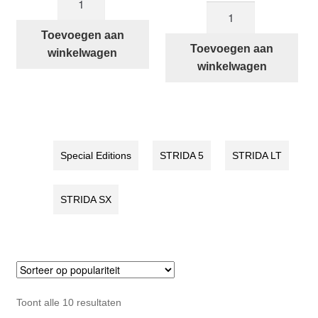
STRIDA
5
SX
QR+
Toevoegen aan
Racing
Toevoegen aan
Red
winkelwagen
Green
winkelwagen
Devil
aantal
aantal
Special Editions
STRIDA 5
STRIDA LT
STRIDA SX
Gesorteerd
Toont alle 10 resultaten
op