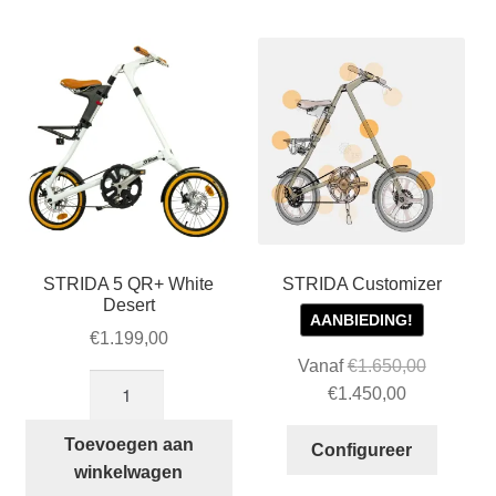
STRIDA 5 QR+ White
STRIDA Customizer
Desert
AANBIEDING!
€
1.199,00
Vanaf
€
1.650,00
STRIDA
Oorspronkelijke
Huidige
€
1.450,00
5
prijs
prijs
QR+
Toevoegen aan
was:
is:
Configureer
White
winkelwagen
€1.650,00.
€1.450,00.
Desert