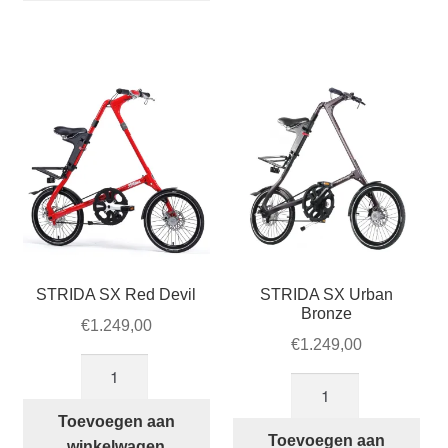
aantal
STRIDA SX Red Devil
STRIDA SX Urban
Bronze
€
1.249,00
€
1.249,00
STRIDA
STRIDA
SX
SX
Red
Toevoegen aan
Urban
Toevoegen aan
Devil
winkelwagen