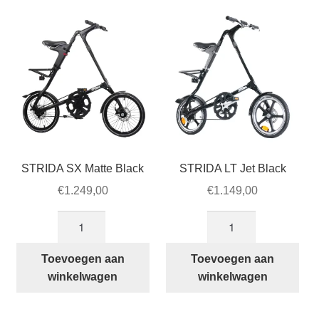
STRIDA accessoires
populariteit
STRIDA onderdelen
STRIDA Customizer
Subme
Over STRIDA
uitvou
Subme
Zakelijk
uitvou
STRIDA SX Matte Black
STRIDA LT Jet Black
Winkelwagen
€
1.249,00
€
1.149,00
STRIDA
STRIDA
SALE
SX
LT
Matte
Jet
Toevoegen aan
Toevoegen aan
Black
Black
winkelwagen
winkelwagen
aantal
aantal