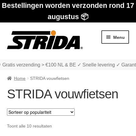
Bestellingen worden verzonden rond 17
augustus 📦
Ga
Ga
Menu
door
naar
naar
de
navigatie
inhoud
 Gratis verzending > €100 NL & BE ✓ Snelle levering ✓ Garant
Home
STRIDA vouwfietsen
STRIDA vouwfietsen
Subme
Winkel
uitvou
STRIDA vouwfietsen
Gesorteerd
Toont alle 10 resultaten
op