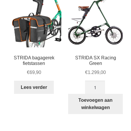
STRIDA bagagerek
STRIDA SX Racing
fietstassen
Green
€
69,90
€
1.299,00
STRIDA
Lees verder
SX
Racing
Toevoegen aan
Green
winkelwagen
aantal