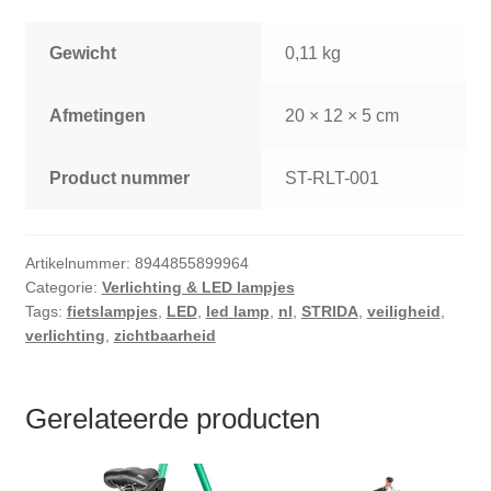
Gewicht
0,11 kg
Afmetingen
20 × 12 × 5 cm
Product nummer
ST-RLT-001
Artikelnummer:
8944855899964
Categorie:
Verlichting & LED lampjes
Tags:
fietslampjes
,
LED
,
led lamp
,
nl
,
STRIDA
,
veiligheid
,
verlichting
,
zichtbaarheid
Gerelateerde producten