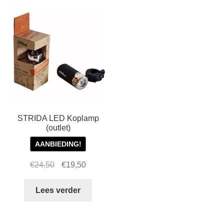
STRIDA LED Koplamp
(outlet)
AANBIEDING!
Oorspronkelijke
Huidige
€
24,50
€
19,50
prijs
prijs
was:
is:
Lees verder
€24,50.
€19,50.