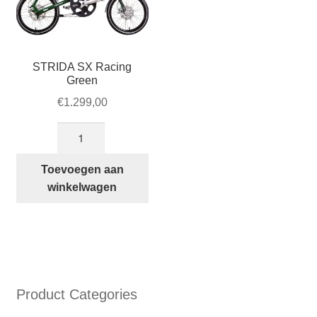
de
productpagina
STRIDA SX Racing
Green
€
1.299,00
STRIDA
SX
Racing
Toevoegen aan
Green
winkelwagen
aantal
Product Categories