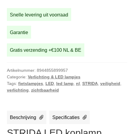
koplamp
aantal
Snelle levering uit voorraad
Garantie
Gratis verzending +€100 NL & BE
Artikelnummer:
8944855899957
Categorie:
Verlichting & LED lampjes
Tags:
fietslampjes
,
LED
,
led lamp
,
nl
,
STRIDA
,
veiligheid
,
verlichting
,
zichtbaarheid
Beschrijving
Specificaties
STRIDA LED koplamp