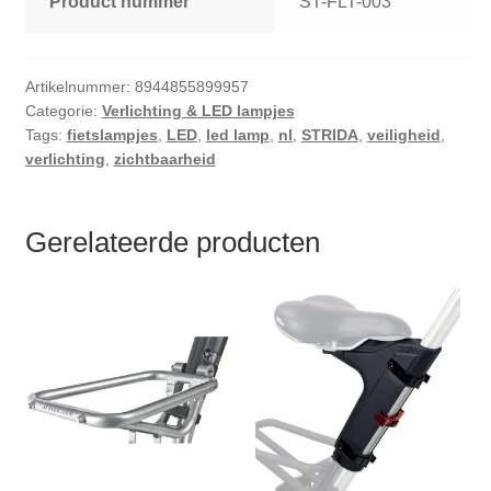
Product nummer
ST-FLT-003
Artikelnummer:
8944855899957
Categorie:
Verlichting & LED lampjes
Tags:
fietslampjes
,
LED
,
led lamp
,
nl
,
STRIDA
,
veiligheid
,
verlichting
,
zichtbaarheid
Gerelateerde producten