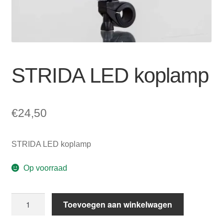
Zakelijk
uitvou
Winkelwagen
SALE
STRIDA LED koplamp
€
24,50
STRIDA LED koplamp
Op voorraad
STRIDA
Toevoegen aan winkelwagen
LED