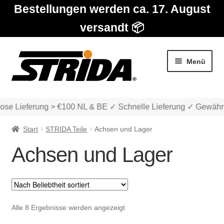
Bestellungen werden ca. 17. August
versandt 📦
Zur
Zum
Menü
Navigation
Inhalt
springen
springen
se Lieferung > €100 NL & BE ✓ Schnelle Lieferung ✓ Gewährl
Start
STRIDA Teile
Achsen und Lager
Achsen und Lager
Die Modelle
Unter
Katalog
Nach
Alle 8 Ergebnisse werden angezeigt
auskla
Beliebtheit
Unter