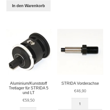
oben
In den Warenkorb
(100-
03)
Menge
Aluminium/Kunststoff
STRIDA Vorderachse
Tretlager für STRIDA 5
€
46,90
und LT
€
59,50
STRIDA
Vorderachse