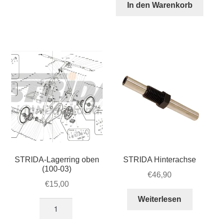
Archer
In den Warenkorb
04)
3
Menge
Gang
Tretlager
für
STRIDA
Evo
3S
Menge
STRIDA-Lagerring oben
STRIDA Hinterachse
(100-03)
€
46,90
€
15,00
Weiterlesen
STRIDA-
Lagerring