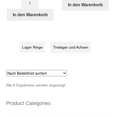
Aluminium/Kunststoff
Menge
In den Warenkorb
Tretlager
für
In den Warenkorb
STRIDA
5
und
LT
Menge
Lager Ringe
Tretlager und Achsen
Nach
Alle 8 Ergebnisse werden angezeigt
Beliebtheit
sortiert
Product Categories