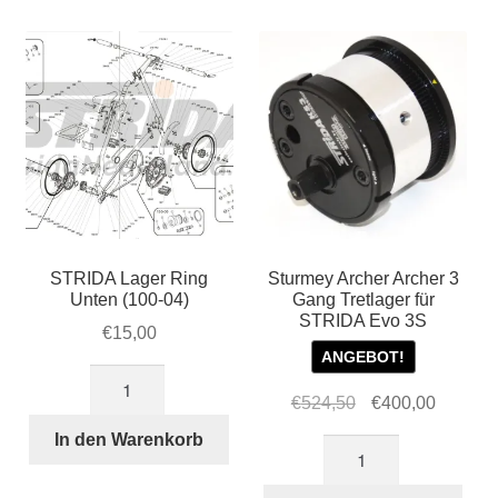
und
SX
Menge
STRIDA Lager Ring
Sturmey Archer Archer 3
Unten (100-04)
Gang Tretlager für
STRIDA Evo 3S
€
15,00
ANGEBOT!
STRIDA
Ursprünglicher
Aktuelle
€
524,50
€
400,00
Lager
Preis
Preis
Ring
In den Warenkorb
Sturmey
war:
ist:
Unten
Archer
€524,50
€400,00
(100-