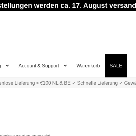
tellungen werden ca. 17. August versand
g
Account & Support
Warenkorb
SALE
enlose Lieferung > €100 NL & BE ✓ Schnelle Lieferung ✓ Gewä
Nach
gebnisse werden angezeigt