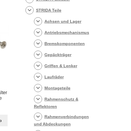
STRIDA Teile
Achsen und Lager
Antriebsmechanismus
Bremskomponenten
Gepäckträger
Griffen & Lenker
Laufräder
Montageteile
lter
e
Rahmenschutz &
Reflektoren
Rahmenverbindungen
b
und Abdeckungen