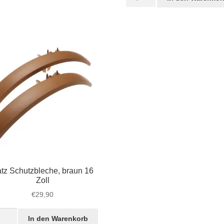
Schutzbleche,
€40,00
€34,9
braun
18
Zoll
Menge
tz Schutzbleche, braun 16
Zoll
€
29,90
z
In den Warenkorb