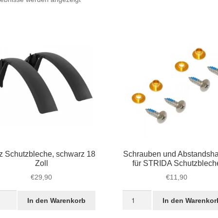
Beliebtheit
sortiert
z Schutzbleche, schwarz 18
Schrauben und Abstandsha
Zoll
für STRIDA Schutzblech
€
29,90
€
11,90
z
Schrauben
In den Warenkorb
In den Warenkor
utzbleche,
und
warz
Abstandshalter