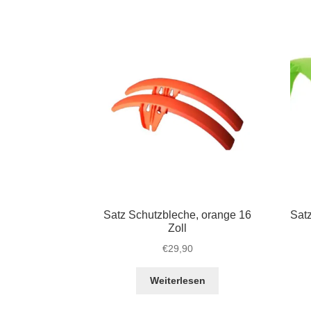
16
18
Zoll
Zoll
Menge
Men
Satz Schutzbleche, orange 16
Satz
Zoll
€
29,90
Weiterlesen