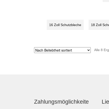
Sch
grün
bra
16
16
Zoll
Zoll
Menge
Men
16 Zoll Schutzbleche
18 Zoll Sch
Alle 8 Er
Zahlungsmöglichkeite
Li