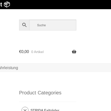
t 📦
€
0,00
0 Artikel
hrleistung
Product Categories
STRIDA Falträder