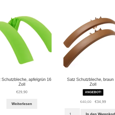
für
STRIDA
ge
Schutzbleche
Menge
 Schutzbleche, apfelgrün 16
Satz Schutzbleche, braun
Zoll
Zoll
€
29,90
ANGEBOT!
Ursprüngliche
Aktue
€
40,00
€
34,99
Weiterlesen
Preis
Preis
Satz
war:
ist:
In den Warenkor