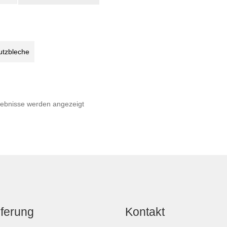
utzbleche,
un
ge
utzbleche
Nach
gebnisse werden angezeigt
Beliebtheit
sortiert
eferung
Kontakt