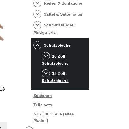
Reifen & Schläuche
Sättel & Sattelhalter
Schmutzfänger /
Mudguards
Schutzbleche
16 Zoll
Schutzbleche
18 Zoll
Schutzbleche
 18
Speichen
Teile sets
r
ller
STRIDA 3 Teile (altes
Modell)
b