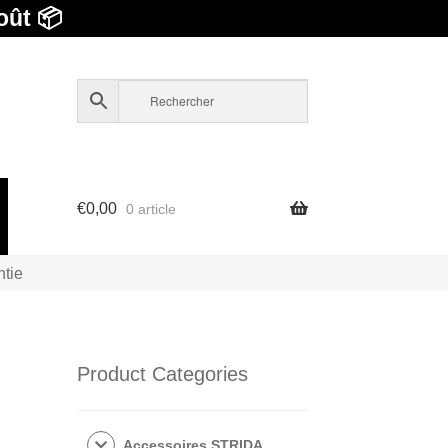
oût 📦
€
0,00
0 article
ntie
Product Categories
Accessoires STRIDA