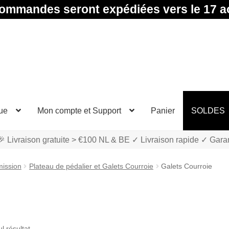
ommandes seront expédiées vers le 17 a
ue
Mon compte et Support
Panier
SOLDES
 Livraison gratuite > €100 NL & BE ✓ Livraison rapide ✓ Gara
ission
Plateau de pédalier et Galets Courroie
Galets Courroie
ul résultat