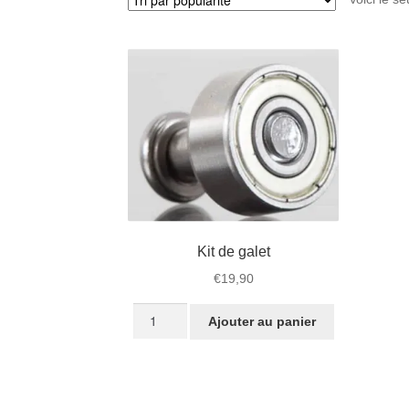
Kit de galet
€
19,90
quantité
Ajouter au panier
de
Kit
de
galet