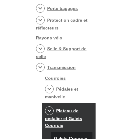
Porte bagages
Protection cadre et
réflecteurs
Rayons vélo
Selle & Support de
selle
Transmission
Courroies
Pédales et
manivelle
Plateau de
pédalier et Galets
Courroie
Galets Courroie