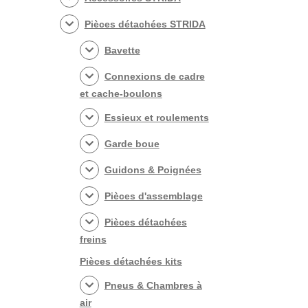
Pièces détachées STRIDA
Bavette
Connexions de cadre
et cache-boulons
Essieux et roulements
Garde boue
Guidons & Poignées
Pièces d'assemblage
Pièces détachées
freins
Pièces détachées kits
Pneus & Chambres à
air