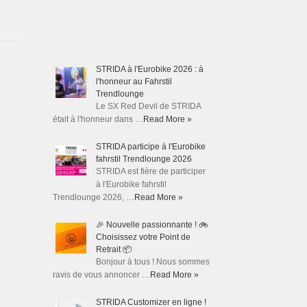
STRIDA à l'Eurobike 2026 : à
l'honneur au Fahrstil
Trendlounge
Le SX Red Devil de STRIDA
était à l'honneur dans …
Read More »
STRIDA participe à l'Eurobike
fahrstil Trendlounge 2026
STRIDA est fière de participer
à l'Eurobike fahrstil
Trendlounge 2026, …
Read More »
🎉 Nouvelle passionnante ! 🚲
Choisissez votre Point de
Retrait 📦
Bonjour à tous ! Nous sommes
ravis de vous annoncer …
Read More »
STRIDA Customizer en ligne !