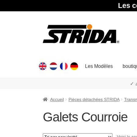
Les c
Aller
Aller
à
au
la
contenu
navigation
Les Modèles
boutiq
✓ 
Accueil
Pièces détachées STRIDA
Transm
Galets Courroie
Voici le se