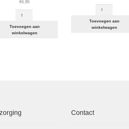
€
6,95
Bout
Zadelklemmen
vooras
met
STRIDA
Toevoegen aan
bout
aantal
Toevoegen aan
winkelwagen
en
winkelwagen
moer
aantal
zorging
Contact