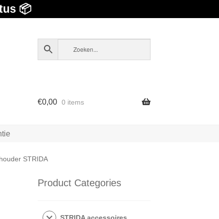
tus 📦
€
0,00
0 items
tie
lhouder STRIDA
Product Categories
STRIDA accessoires