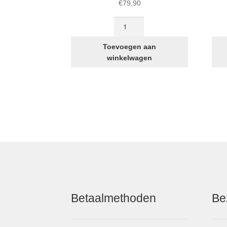
€
79,90
STRIDA
quick
release
Toevoegen aan
zadelhouder
winkelwagen
(snel
verstelbaar)
aantal
Betaalmethoden
Be