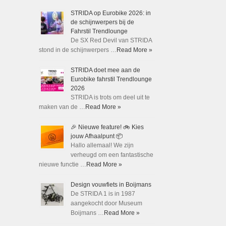
STRIDA op Eurobike 2026: in
de schijnwerpers bij de
Fahrstil Trendlounge
De SX Red Devil van STRIDA
stond in de schijnwerpers …
Read More »
STRIDA doet mee aan de
Eurobike fahrstil Trendlounge
2026
STRIDA is trots om deel uit te
maken van de …
Read More »
🎉 Nieuwe feature! 🚲 Kies
jouw Afhaalpunt 📦
Hallo allemaal! We zijn
verheugd om een fantastische
nieuwe functie …
Read More »
Design vouwfiets in Boijmans
De STRIDA 1 is in 1987
aangekocht door Museum
Boijmans …
Read More »