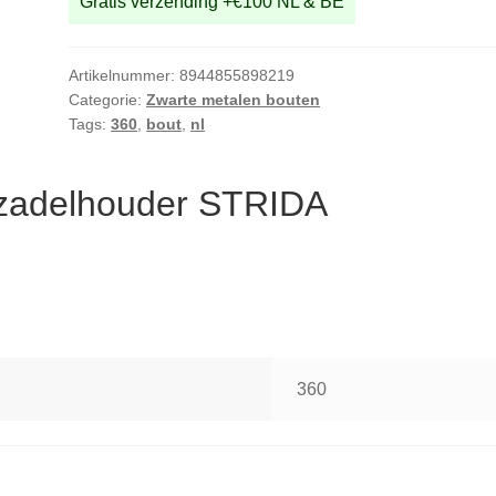
Gratis verzending +€100 NL & BE
Artikelnummer:
8944855898219
Categorie:
Zwarte metalen bouten
Tags:
360
,
bout
,
nl
 zadelhouder STRIDA
360