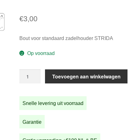
€
3,00
Bout voor standaard zadelhouder STRIDA
Op voorraad
Bout
Toevoegen aan winkelwagen
voor
standaard
zadelhouder
Snelle levering uit voorraad
STRIDA
aantal
Garantie