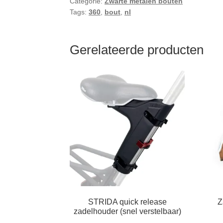
Categorie:
Zwarte metalen bouten
Tags:
360
,
bout
,
nl
Gerelateerde producten
STRIDA quick release
Z
zadelhouder (snel verstelbaar)