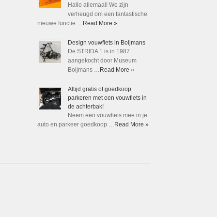
Hallo allemaal! We zijn
verheugd om een fantastische
nieuwe functie …
Read More »
Design vouwfiets in Boijmans
De STRIDA 1 is in 1987
aangekocht door Museum
Boijmans …
Read More »
Altijd gratis of goedkoop
parkeren met een vouwfiets in
de achterbak!
Neem een vouwfiets mee in je
auto en parkeer goedkoop …
Read More »