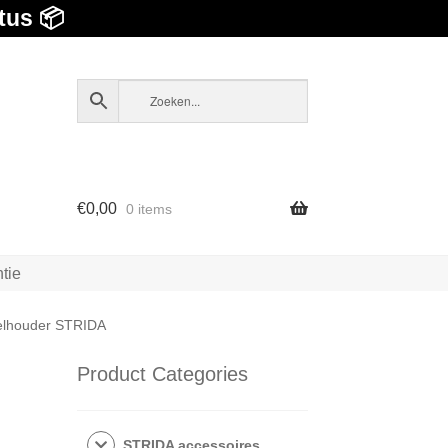
tus 📦
€
0,00
0 items
tie
delhouder STRIDA
Product Categories
STRIDA accessoires