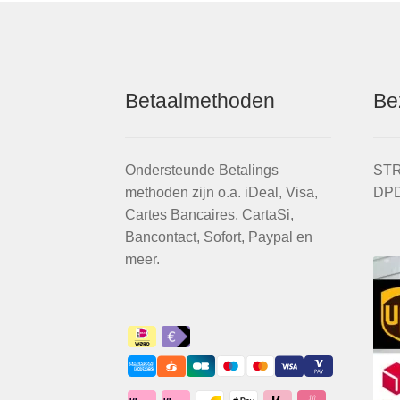
op
de
productpagina
Betaalmethoden
Be
Ondersteunde Betalings
STR
methoden zijn o.a. iDeal, Visa,
DPD
Cartes Bancaires, CartaSi,
Bancontact, Sofort, Paypal en
meer.