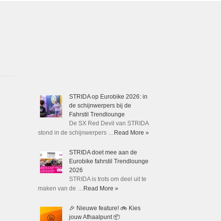
STRIDA op Eurobike 2026: in
de schijnwerpers bij de
Fahrstil Trendlounge
De SX Red Devil van STRIDA
stond in de schijnwerpers …
Read More »
STRIDA doet mee aan de
Eurobike fahrstil Trendlounge
2026
STRIDA is trots om deel uit te
maken van de …
Read More »
🎉 Nieuwe feature! 🚲 Kies
jouw Afhaalpunt 📦