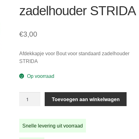
zadelhouder STRIDA
€
3,00
Afdekkapje voor Bout voor standaard zadelhouder
STRIDA
Op voorraad
Afdekkapje
Toevoegen aan winkelwagen
voor
Bout
voor
Snelle levering uit voorraad
standaard
zadelhouder