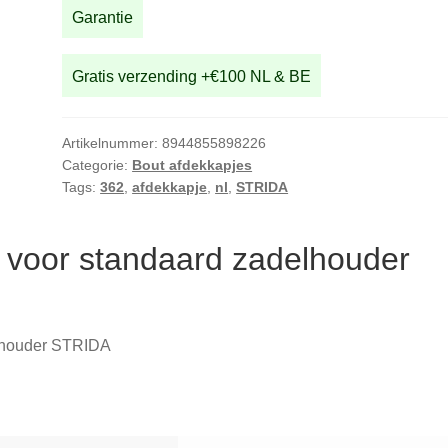
STRIDA
Garantie
aantal
Gratis verzending +€100 NL & BE
Artikelnummer:
8944855898226
Categorie:
Bout afdekkapjes
Tags:
362
,
afdekkapje
,
nl
,
STRIDA
 voor standaard zadelhouder
elhouder STRIDA