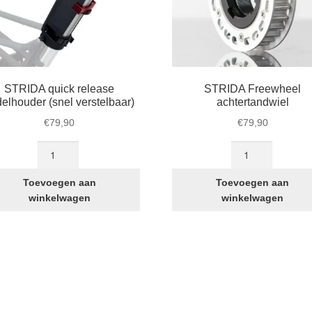
STRIDA quick release
STRIDA Freewheel
elhouder (snel verstelbaar)
achtertandwiel
€
79,90
€
79,90
STRIDA
STRIDA
quick
Freewheel
release
achtertandwiel
Toevoegen aan
Toevoegen aan
zadelhouder
aantal
winkelwagen
winkelwagen
(snel
asse:
verstelbaar)
aantal