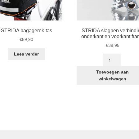
STRIDA bagagerek-tas
STRIDA slagpen verbindi
onderkant en voorkant fr
€
59,90
€
39,95
Lees verder
STRIDA
slagpen
verbinding
Toevoegen aan
onderkant
winkelwagen
en
voorkant
frame
aantal