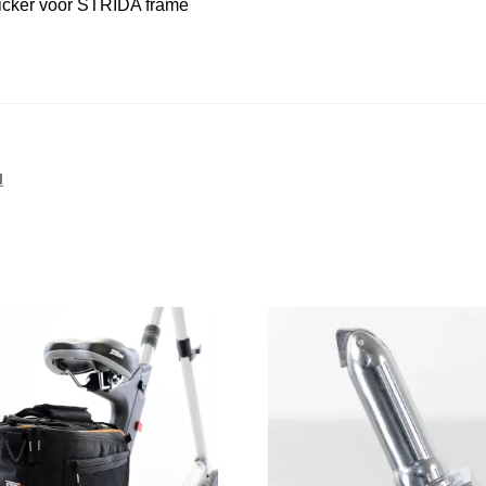
icker voor STRIDA frame
l