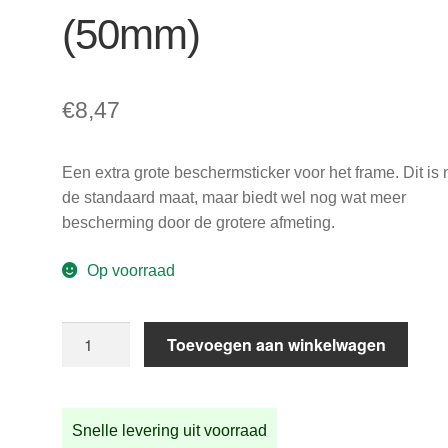
(50mm)
€
8,47
Een extra grote beschermsticker voor het frame. Dit is 
de standaard maat, maar biedt wel nog wat meer
bescherming door de grotere afmeting.
Op voorraad
Extra
Toevoegen aan winkelwagen
grote
beschermsticker
(50mm)
Snelle levering uit voorraad
aantal