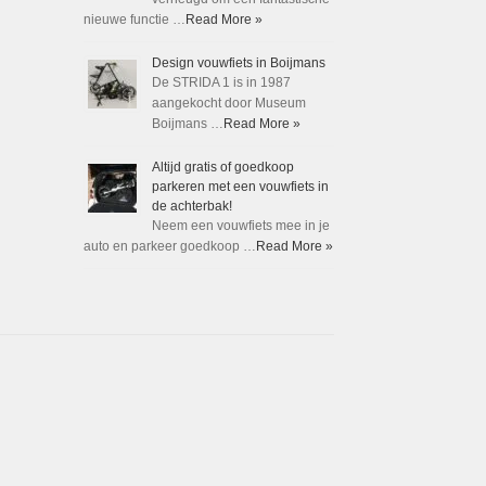
nieuwe functie …
Read More »
Design vouwfiets in Boijmans
De STRIDA 1 is in 1987
aangekocht door Museum
Boijmans …
Read More »
Altijd gratis of goedkoop
parkeren met een vouwfiets in
de achterbak!
Neem een vouwfiets mee in je
auto en parkeer goedkoop …
Read More »