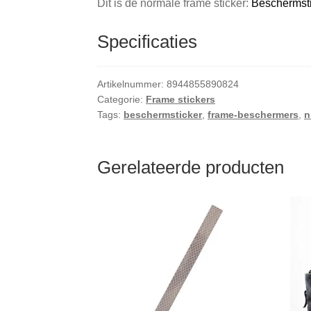
Dit is de normale frame sticker:
Beschermst
Specificaties
Artikelnummer:
8944855890824
Categorie:
Frame stickers
Tags:
beschermsticker
,
frame-beschermers
,
n
Gerelateerde producten