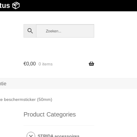
tus 📦
€
0,00
0 items
tie
ote beschermsticker (50mm)
Product Categories
STRIDA accessoires