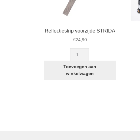
Reflectiestrip voorzijde STRIDA
€
24,90
Reflectiestrip
voorzijde
STRIDA
Toevoegen aan
aantal
winkelwagen