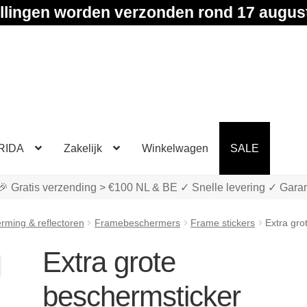
llingen worden verzonden rond 17 augus
RIDA
Zakelijk
Winkelwagen
SALE
🎉 Gratis verzending > €100 NL & BE ✓ Snelle levering ✓ Garan
ming & reflectoren
Framebeschermers
Frame stickers
Extra gr
Extra grote
beschermsticker