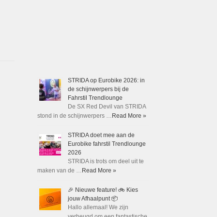
STRIDA op Eurobike 2026: in
de schijnwerpers bij de
Fahrstil Trendlounge
De SX Red Devil van STRIDA
stond in de schijnwerpers …
Read More »
STRIDA doet mee aan de
Eurobike fahrstil Trendlounge
2026
STRIDA is trots om deel uit te
maken van de …
Read More »
🎉 Nieuwe feature! 🚲 Kies
jouw Afhaalpunt 📦
Hallo allemaal! We zijn
verheugd om een fantastische