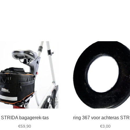
STRIDA bagagerek-tas
ring 367 voor achteras ST
€
59,90
€
3,00