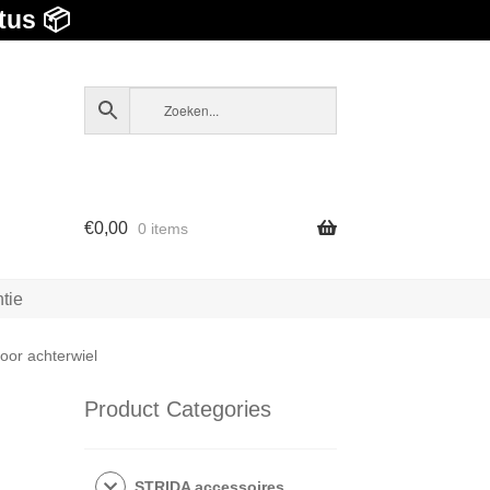
tus 📦
€
0,00
0 items
tie
voor achterwiel
Product Categories
STRIDA accessoires