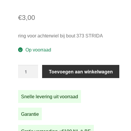
€
3,00
ring voor achterwiel bij bout 373 STRIDA
Op voorraad
ring
Toevoegen aan winkelwagen
364
voor
achterwiel
Snelle levering uit voorraad
aantal
Garantie