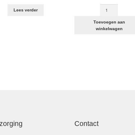
ring
Lees verder
367
voor
Toevoegen aan
achteras
winkelwagen
STRIDA
aantal
zorging
Contact