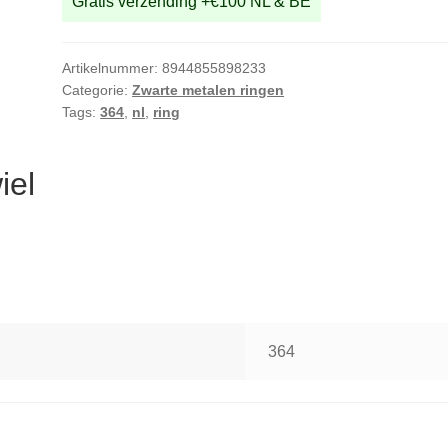
Gratis verzending +€100 NL & BE
Artikelnummer:
8944855898233
Categorie:
Zwarte metalen ringen
Tags:
364
,
nl
,
ring
iel
364