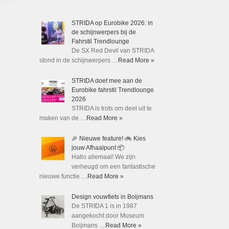
STRIDA op Eurobike 2026: in
de schijnwerpers bij de
Fahrstil Trendlounge
De SX Red Devil van STRIDA
stond in de schijnwerpers …
Read More »
STRIDA doet mee aan de
Eurobike fahrstil Trendlounge
2026
STRIDA is trots om deel uit te
maken van de …
Read More »
🎉 Nieuwe feature! 🚲 Kies
jouw Afhaalpunt 📦
Hallo allemaal! We zijn
verheugd om een fantastische
nieuwe functie …
Read More »
Design vouwfiets in Boijmans
De STRIDA 1 is in 1987
aangekocht door Museum
Boijmans …
Read More »