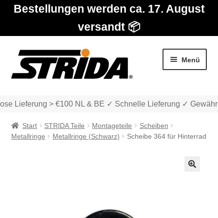
Bestellungen werden ca. 17. August
versandt 📦
Zur
Zum
Menü
Navigation
Inhalt
springen
springen
ose Lieferung > €100 NL & BE ✓ Schnelle Lieferung ✓ Gewährl
Start
STRIDA Teile
Montageteile
Scheiben
Metallringe
Metallringe (Schwarz)
Scheibe 364 für Hinterrad
Die Modelle
🔍
Unter
Katalog
auskla
Unter