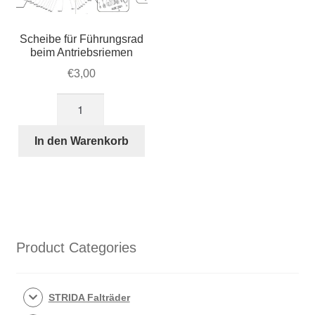
Scheibe für Führungsrad
beim Antriebsriemen
€
3,00
Scheibe
für
Führungsrad
In den Warenkorb
beim
Antriebsriemen
Menge
Product Categories
STRIDA Falträder