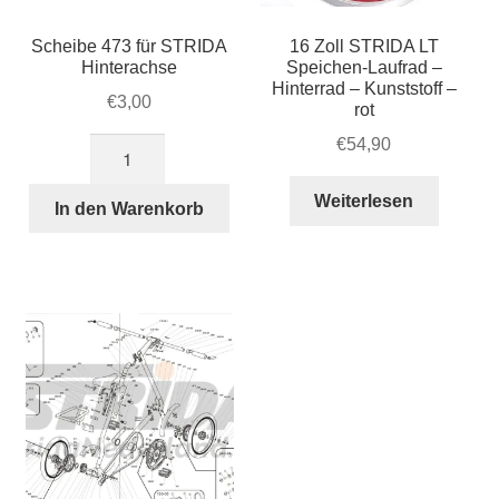
Scheibe 473 für STRIDA
16 Zoll STRIDA LT
Hinterachse
Speichen-Laufrad –
Hinterrad – Kunststoff –
€
3,00
rot
€
54,90
Scheibe
473
Weiterlesen
für
In den Warenkorb
STRIDA
Hinterachse
Menge