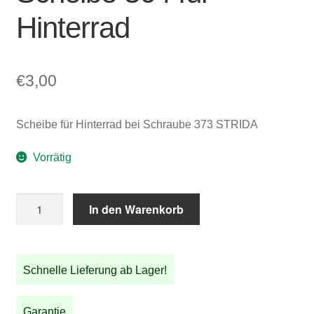
Hinterrad
€
3,00
Scheibe für Hinterrad bei Schraube 373 STRIDA
Vorrätig
Scheibe
In den Warenkorb
364
für
Hinterrad
Schnelle Lieferung ab Lager!
Menge
Garantie