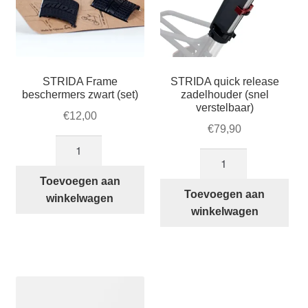
STRIDA Frame
STRIDA quick release
beschermers zwart (set)
zadelhouder (snel
verstelbaar)
€
12,00
€
79,90
STRIDA
STRIDA
Frame
quick
beschermers
Toevoegen aan
release
Toevoegen aan
zwart
winkelwagen
zadelhouder
winkelwagen
(set)
(snel
aantal
verstelbaar)
aantal