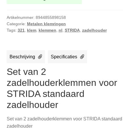
Artikelnummer:
8944855898158
Categorie:
Metalen klemringen
Tags:
321
,
klem
,
klemmen
,
nl
,
STRIDA
,
zadelhouder
Beschrijving
Specificaties
Set van 2
zadelhouderklemmen voor
STRIDA standaard
zadelhouder
Set van 2 zadelhouderklemmen voor STRIDA standaard
zadelhouder