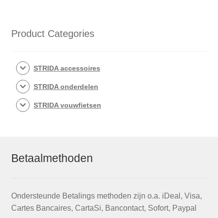
18×1.25
(32-
355)
Product Categories
aantal
STRIDA accessoires
STRIDA onderdelen
STRIDA vouwfietsen
Betaalmethoden
Ondersteunde Betalings methoden zijn o.a. iDeal, Visa,
Cartes Bancaires, CartaSi, Bancontact, Sofort, Paypal