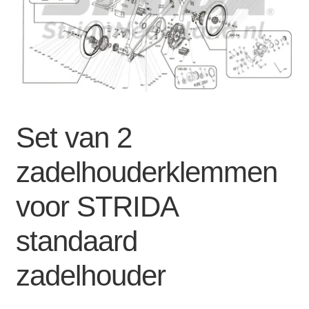
Zakelijk
uitvou
Winkelwagen
SALE
Set van 2
zadelhouderklemmen
voor STRIDA
standaard
zadelhouder