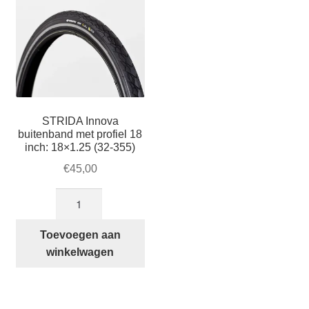
STRIDA Innova
buitenband met profiel 18
inch: 18×1.25 (32-355)
€
45,00
STRIDA
Innova
buitenband
Toevoegen aan
met
winkelwagen
profiel
18
inch: