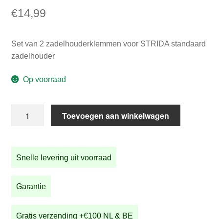
€
14,99
Set van 2 zadelhouderklemmen voor STRIDA standaard
zadelhouder
Op voorraad
Set
Toevoegen aan winkelwagen
van
2
zadelhouderklemmen
Snelle levering uit voorraad
voor
STRIDA
standaard
Garantie
zadelhouder
aantal
Gratis verzending +€100 NL & BE