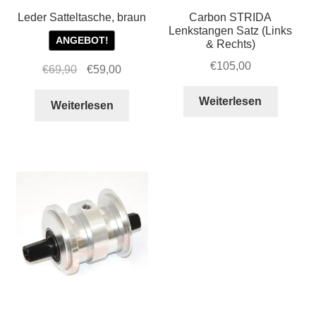
Leder Satteltasche, braun
Carbon STRIDA
Lenkstangen Satz (Links
ANGEBOT!
& Rechts)
€
105,00
Ursprünglicher
Aktueller
€
69,90
€
59,00
Preis
Preis
Weiterlesen
war:
ist:
Weiterlesen
€69,90
€59,00.