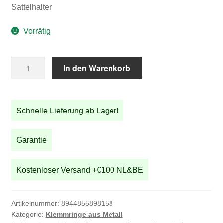
Sattelhalter
Vorrätig
Satz
In den Warenkorb
von
2
Sattelhalter
Schnelle Lieferung ab Lager!
Klemmen
für
STRIDA
Garantie
Standard
Sattelhalter
Kostenloser Versand +€100 NL&BE
Menge
Artikelnummer:
8944855898158
Kategorie:
Klemmringe aus Metall