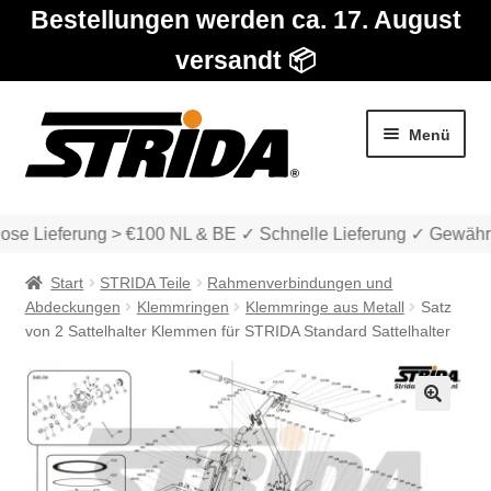
Bestellungen werden ca. 17. August
versandt 📦
Zur
Zum
Menü
Navigation
Inhalt
springen
springen
se Lieferung > €100 NL & BE ✓ Schnelle Lieferung ✓ Gewährl
Start
STRIDA Teile
Rahmenverbindungen und
Abdeckungen
Klemmringen
Klemmringe aus Metall
Satz
von 2 Sattelhalter Klemmen für STRIDA Standard Sattelhalter
Die Modelle
🔍
Unter
Katalog
auskla
Unter