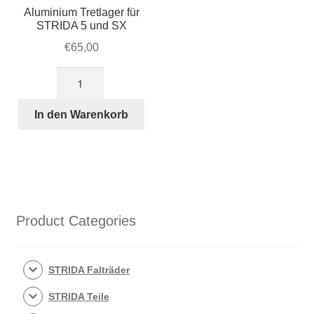
Aluminium Tretlager für
STRIDA 5 und SX
€
65,00
Aluminium
Tretlager
für
In den Warenkorb
STRIDA
5
und
SX
Menge
Product Categories
STRIDA Falträder
STRIDA Teile