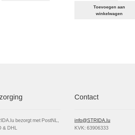
heeft
Racing
Toevoegen aan
meerdere
Green
winkelwagen
variaties.
aantal
Deze
asse:
optie
kan
gekozen
worden
op
de
productpagina
zorging
Contact
IDA.lu bezorgt met PostNL,
info@STRIDA.lu
 & DHL
KVK: 63906333