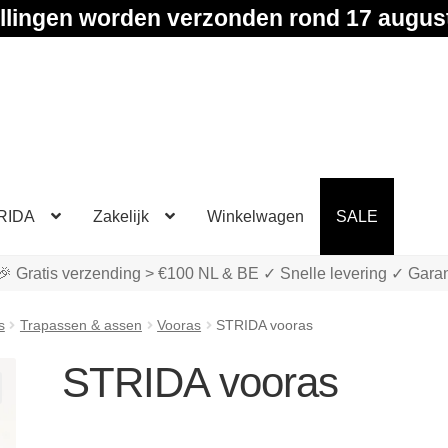
llingen worden verzonden rond 17 augus
RIDA
Zakelijk
Winkelwagen
SALE
🎉 Gratis verzending > €100 NL & BE ✓ Snelle levering ✓ Garan
s
Trapassen & assen
Vooras
STRIDA vooras
STRIDA vooras