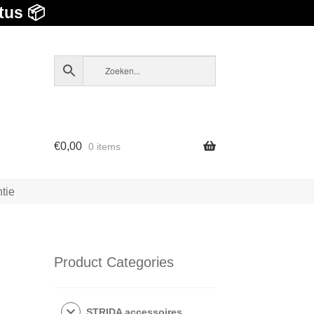
tus 📦
€
0,00
0 items
tie
Product Categories
STRIDA accessoires