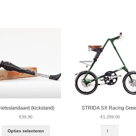
ietsstandaard (kickstand)
STRIDA SX Racing Gre
€
39,90
€
1.299,00
Dit
STRIDA
Opties selecteren
product
SX