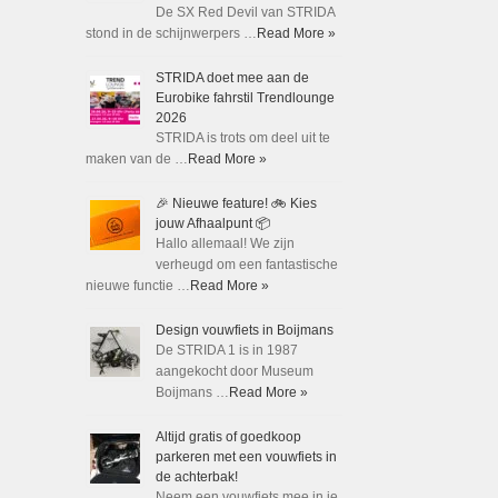
De SX Red Devil van STRIDA
stond in de schijnwerpers …
Read More »
STRIDA doet mee aan de
Eurobike fahrstil Trendlounge
2026
STRIDA is trots om deel uit te
maken van de …
Read More »
🎉 Nieuwe feature! 🚲 Kies
jouw Afhaalpunt 📦
Hallo allemaal! We zijn
verheugd om een fantastische
nieuwe functie …
Read More »
Design vouwfiets in Boijmans
De STRIDA 1 is in 1987
aangekocht door Museum
Boijmans …
Read More »
Altijd gratis of goedkoop
parkeren met een vouwfiets in
de achterbak!
Neem een vouwfiets mee in je