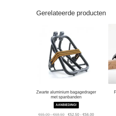
Gerelateerde producten
Zwarte aluminium bagagedrager
F
met spanbanden
AANBIEDING!
Prijsklasse:
Oorspronkelijke
Prijsklasse:
Huidige
€
65,00
-
€
68,50
€
52,50
-
€
56,00