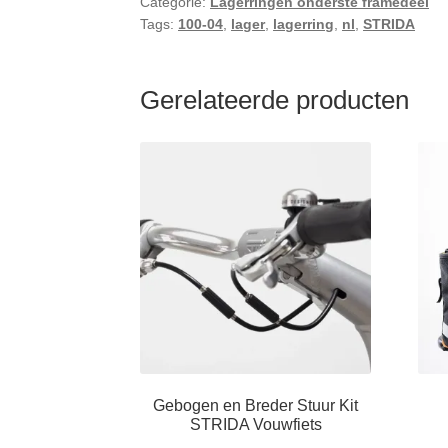
Categorie:
Lagerringen onderste framedeel
Tags:
100-04
,
lager
,
lagerring
,
nl
,
STRIDA
Gerelateerde producten
Gebogen en Breder Stuur Kit
STRIDA Vouwfiets