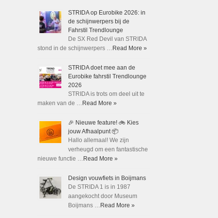
STRIDA op Eurobike 2026: in
de schijnwerpers bij de
Fahrstil Trendlounge
De SX Red Devil van STRIDA
stond in de schijnwerpers …
Read More »
STRIDA doet mee aan de
Eurobike fahrstil Trendlounge
2026
STRIDA is trots om deel uit te
maken van de …
Read More »
🎉 Nieuwe feature! 🚲 Kies
jouw Afhaalpunt 📦
Hallo allemaal! We zijn
verheugd om een fantastische
nieuwe functie …
Read More »
Design vouwfiets in Boijmans
De STRIDA 1 is in 1987
aangekocht door Museum
Boijmans …
Read More »