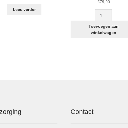
€
79,90
Lees verder
STRIDA
Freewheel
achtertandwiel
Toevoegen aan
aantal
winkelwagen
zorging
Contact