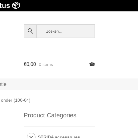
tus 📦
€
0,00
0 items
tie
 onder (100-04)
Product Categories
STRIDA accessoires