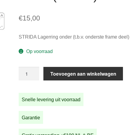
€
15,00
STRIDA Lagerring onder (t.b.v. onderste frame deel)
Op voorraad
STRIDA
Toevoegen aan winkelwagen
Lagerring
onder
(100-
Snelle levering uit voorraad
04)
aantal
Garantie