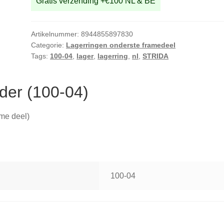
Gratis verzending +€100 NL & BE
Artikelnummer:
8944855897830
Categorie:
Lagerringen onderste framedeel
Tags:
100-04
,
lager
,
lagerring
,
nl
,
STRIDA
der (100-04)
ame deel)
100-04