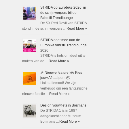
STRIDA op Eurobike 2026: in
de schijnwerpers bij de
Fahrstil Trendlounge
De SX Red Devil van STRIDA
stond in de schijnwerpers …
Read More »
STRIDA doet mee aan de
Eurobike fahrstil Trendlounge
2026
STRIDA is trots om deel uit te
maken van de …
Read More »
🎉 Nieuwe feature! 🚲 Kies
jouw Afhaalpunt 📦
Hallo allemaal! We zijn
verheugd om een fantastische
nieuwe functie …
Read More »
Design vouwfiets in Boijmans
De STRIDA 1 is in 1987
aangekocht door Museum
Boijmans …
Read More »