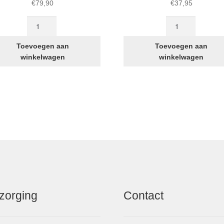
€
79,90
€
37,95
STRIDA
STRIDA
Freewheel
buitenband
achtertandwiel
16
Toevoegen aan
Toevoegen aan
aantal
inch:
winkelwagen
winkelwagen
16×1.50
aantal
zorging
Contact