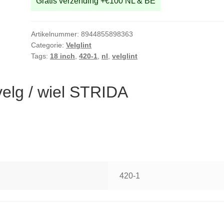
Gratis verzending +€100 NL & BE
Artikelnummer:
8944855898363
Categorie:
Velglint
Tags:
18 inch
,
420-1
,
nl
,
velglint
 velg / wiel STRIDA
420-1