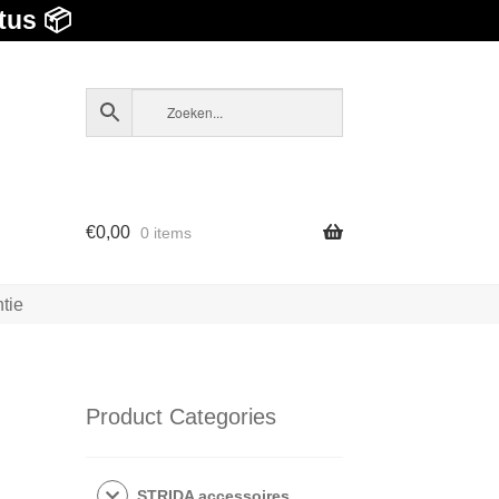
tus 📦
€
0,00
0 items
tie
Product Categories
STRIDA accessoires