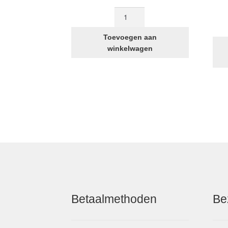
Voorwiel
18
Inch
Toevoegen aan
STRIDA
winkelwagen
Wit
aantal
Betaalmethoden
Be