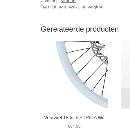
Categorie:
Velglint
Tags:
18 inch
,
420-1
,
nl
,
velglint
Gerelateerde producten
Voorwiel 18 Inch STRIDA Wit
€
64,90