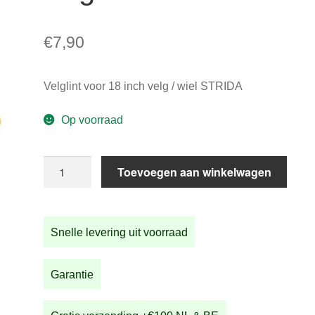
€
7,90
Velglint voor 18 inch velg / wiel STRIDA
Op voorraad
Velglint
Toevoegen aan winkelwagen
voor
18
inch
Snelle levering uit voorraad
velg
/
wiel
Garantie
STRIDA
aantal