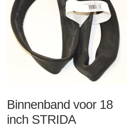
Zakelijk
uitvou
Winkelwagen
SALE
Binnenband voor 18
inch STRIDA