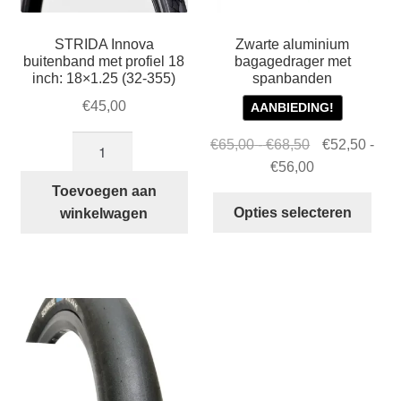
STRIDA Innova
Zwarte aluminium
buitenband met profiel 18
bagagedrager met
inch: 18×1.25 (32-355)
spanbanden
€
45,00
AANBIEDING!
STRIDA
Prijsklasse:
Oorspronkelij
€
65,00
-
€
68,50
€
52,50
-
Innova
€65,00
prijs
Prijsklasse:
Huidige
€
56,00
buitenband
tot
was:
€52,50
prijs
Toevoegen aan
Dit
met
€68,50
€65,00
tot
is:
Opties selecteren
winkelwagen
prod
profiel
-
€56,00
€52,50
heef
18
€68,50Prijskl
-
mee
inch:
€65,00
€56,00Prijskl
varia
18×1.25
tot
€52,50
Dez
(32-
€68,50.
tot
opti
355)
€56,00.
kan
aantal
gek