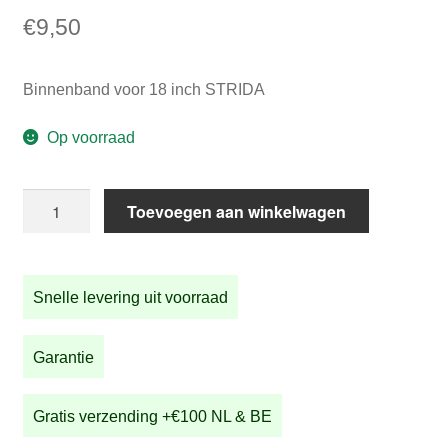
€
9,50
Binnenband voor 18 inch STRIDA
Op voorraad
Binnenband
Toevoegen aan winkelwagen
voor
18
inch
Snelle levering uit voorraad
STRIDA
aantal
Garantie
Gratis verzending +€100 NL & BE