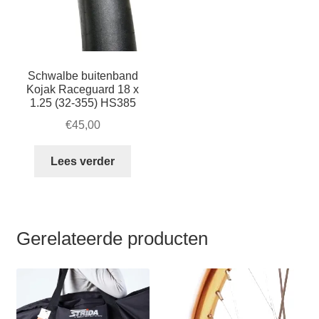
wor
op
de
prod
Schwalbe buitenband
Kojak Raceguard 18 x
1.25 (32-355) HS385
€
45,00
Lees verder
Gerelateerde producten