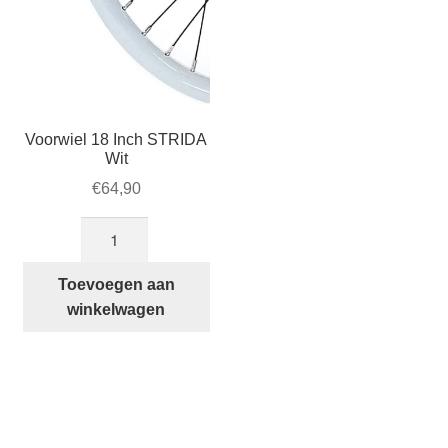
Voorwiel 18 Inch STRIDA
Wit
€
64,90
Voorwiel
18
Inch
Toevoegen aan
STRIDA
winkelwagen
Wit
aantal