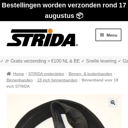
Bestellingen worden verzonden rond 17
augustus 📦
Ga
Ga
Menu
door
naar
naar
de
navigatie
inhoud
✓ 🎉 Gratis verzending > €100 NL & BE ✓ Snelle levering ✓ Ga
Home
STRIDA onderdelen
Binnen- & buitenbanden
Binnenbanden
18 inch binnenbanden
Binnenband voor 18
inch STRIDA
Subme
Winkel
uitvou
🔍
Subme
Over STRIDA
uitvou
Subme