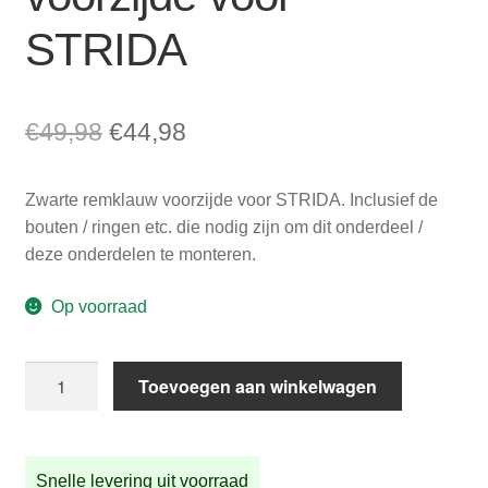
STRIDA
Oorspronkelijke
Huidige
€
49,98
€
44,98
prijs
prijs
Zwarte remklauw voorzijde voor STRIDA. Inclusief de
was:
is:
bouten / ringen etc. die nodig zijn om dit onderdeel /
€49,98.
€44,98.
deze onderdelen te monteren.
Op voorraad
Zwarte
Toevoegen aan winkelwagen
remklauw
voorzijde
voor
Snelle levering uit voorraad
STRIDA