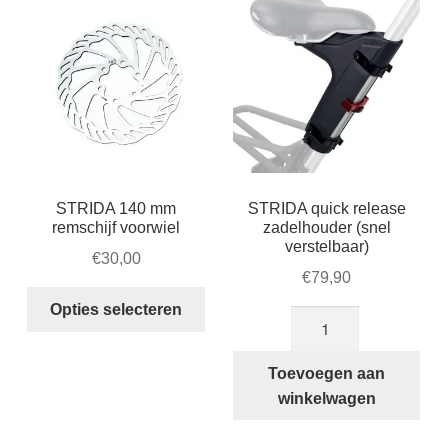
STRIDA 140 mm
STRIDA quick release
remschijf voorwiel
zadelhouder (snel
verstelbaar)
€
30,00
€
79,90
Dit
Opties selecteren
STRIDA
product
quick
heeft
release
Toevoegen aan
meerdere
zadelhouder
winkelwagen
variaties.
(snel
Deze
verstelbaar)