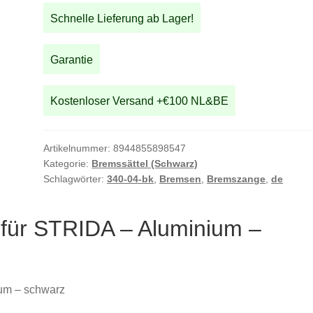
STRIDA
Schnelle Lieferung ab Lager!
-
Aluminium
-
Garantie
schwarz
Menge
Kostenloser Versand +€100 NL&BE
Artikelnummer:
8944855898547
Kategorie:
Bremssättel (Schwarz)
Schlagwörter:
340-04-bk
,
Bremsen
,
Bremszange
,
de
 für STRIDA – Aluminium –
ium – schwarz