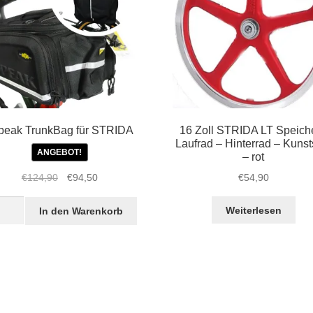
peak TrunkBag für STRIDA
16 Zoll STRIDA LT Speich
Laufrad – Hinterrad – Kunsts
ANGEBOT!
– rot
Ursprünglicher
Aktueller
€
54,90
€
124,90
€
94,50
Preis
Preis
eak
war:
ist:
Weiterlesen
In den Warenkorb
nkBag
€124,90
€94,50.
IDA
ge