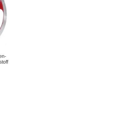
en-
toff