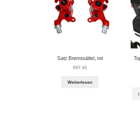
Satz Bremssättel, rot
To
€
87,45
Weiterlesen
Top
Tru
für
STR
Men