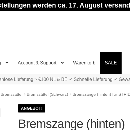
tellungen werden ca. 17. August versand
g
Account & Support
Warenkorb
SALE
enlose Lieferung > €100 NL & BE ✓ Schnelle Lieferung ✓ Gewä
Bremssättel
Bremssättel (Schwarz)
Bremszange (hinten) für STRI
ANGEBOT!
Bremszange (hinten)