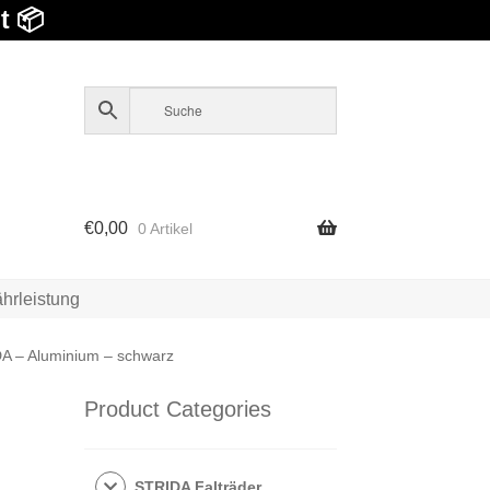
t 📦
€
0,00
0 Artikel
hrleistung
DA – Aluminium – schwarz
Product Categories
STRIDA Falträder