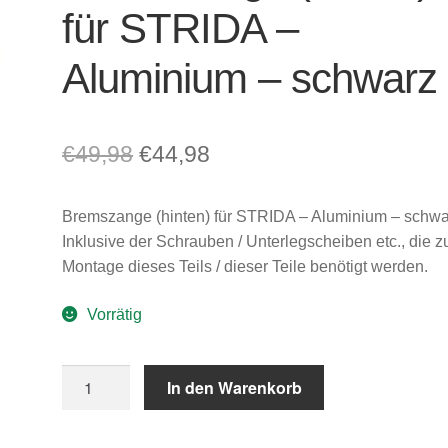
für STRIDA –
Aluminium – schwarz
Ursprünglicher
Aktueller
€
49,98
€
44,98
Preis
Preis
Bremszange (hinten) für STRIDA – Aluminium – schwa
war:
ist:
Inklusive der Schrauben / Unterlegscheiben etc., die z
€49,98
€44,98.
Montage dieses Teils / dieser Teile benötigt werden.
Vorrätig
Bremszange
In den Warenkorb
(hinten)
für