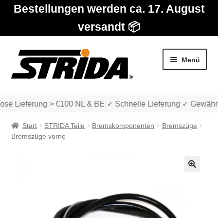
Bestellungen werden ca. 17. August
versandt 📦
Zur
Zum
Menü
Navigation
Inhalt
springen
springen
ose Lieferung > €100 NL & BE ✓ Schnelle Lieferung ✓ Gewährl
Start
STRIDA Teile
Bremskomponenten
Bremszüge
Bremszüge vorne
Die Modelle
🔍
Unter
Katalog
auskla
Unter