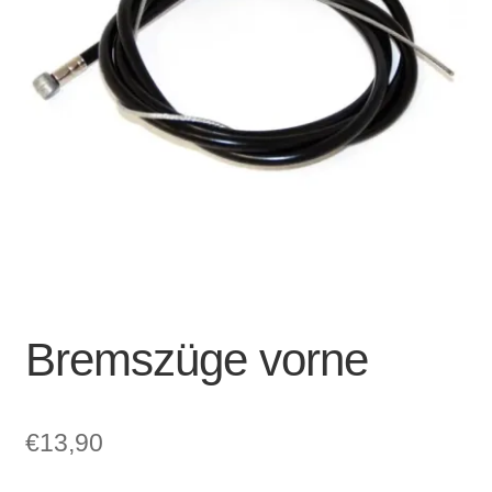
Account & Support
auskla
Warenkorb
SALE
Bremszüge vorne
€
13,90