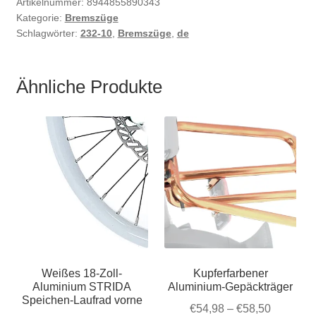
Artikelnummer:
8944855890343
Kategorie:
Bremszüge
Schlagwörter:
232-10
,
Bremszüge
,
de
Ähnliche Produkte
Weißes 18-Zoll-
Kupferfarbener
Aluminium STRIDA
Aluminium-Gepäckträger
Speichen-Laufrad vorne
Preisspa
€
54,98
–
€
58,50