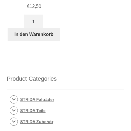
€
12,50
16
Zoll
schwarze
In den Warenkorb
Speichen
Satz
von
5
Menge
Product Categories
STRIDA Falträder
STRIDA Teile
STRIDA Zubehör