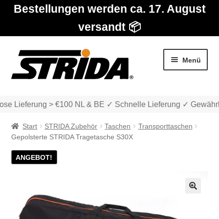
Bestellungen werden ca. 17. August
versandt 📦
Zur
Zum
Menü
Navigation
Inhalt
springen
springen
se Lieferung > €100 NL & BE ✓ Schnelle Lieferung ✓ Gewährle
Start
STRIDA Zubehör
Taschen
Transporttaschen
Gepolsterte STRIDA Tragetasche S30X
ANGEBOT!
Die Modelle
Unter
Katalog
🔍
auskla
Unter