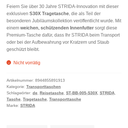
Feiern Sie über 30 Jahre STRIDA-Innovation mit dieser
war:
ist:
exklusiven
S30X Tragetasche
, die als Teil der
€110,00
€84,95.
besonderen Jubiläumskollektion veröffentlicht wurde. Mit
einem
weichen, schützenden Innenfutter
sorgt diese
Premium-Tasche dafür, dass Ihr STRIDA beim Transport
oder bei der Aufbewahrung vor Kratzern und Staub
geschützt bleibt.
Nicht vorrätig
Artikelnummer:
8944855891913
Kategorie:
Transporttaschen
Schlagwörter:
de
,
Reisetasche
,
ST-BB-005-S30X
,
STRIDA
,
Tasche
,
Tragetasche
,
Transporttasche
Marke:
STRIDA