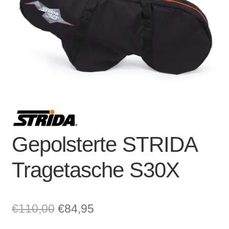
Account & Support
auskla
Warenkorb
SALE
Gepolsterte STRIDA
Tragetasche S30X
Ursprünglicher
Aktueller
€
110,00
€
84,95
Preis
Preis