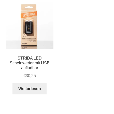
auf.
Die
Opt
kön
auf
der
Pro
gew
wer
STRIDA LED
Scheinwerfer mit USB
aufladbar
€
30,25
Weiterlesen