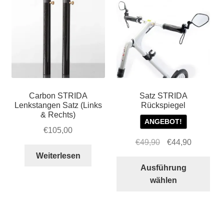
Carbon STRIDA
Satz STRIDA
Lenkstangen Satz (Links
Rückspiegel
& Rechts)
ANGEBOT!
€
105,00
Ursprünglicher
Aktueller
€
49,90
€
44,90
Preis
Preis
Weiterlesen
Die
war:
ist:
Ausführung
Pro
€49,90
€44,90.
wählen
wei
meh
Var