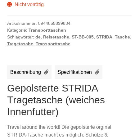
Nicht vorrätig
Artikelnummer:
8944855899834
Kategorie:
Transporttaschen
Schlagwörter:
de
,
Reisetasche
,
ST-BB-005
,
STRIDA
,
Tasche
,
Tragetasche
,
Transporttasche
Beschreibung
Spezifikationen
Gepolsterte STRIDA
Tragetasche (weiches
Innenfutter)
Travel around the world! Die gepolsterte orginal
STRIDA-Tasche macht es möglich. Schütze &