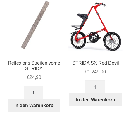
Reflexions Streifen vorne
STRIDA SX Red Devil
STRIDA
€
1.249,00
€
24,90
STRIDA
Reflexions
SX
Streifen
Red
In den Warenkorb
vorne
In den Warenkorb
Devil
STRIDA
Menge
Menge