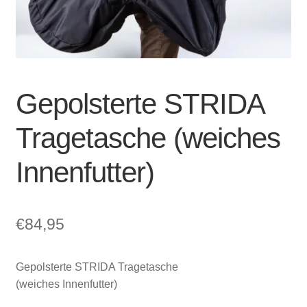
Account & Support
auskla
Warenkorb
SALE
Gepolsterte STRIDA
Tragetasche (weiches
Innenfutter)
€
84,95
Gepolsterte STRIDA Tragetasche
(weiches Innenfutter)