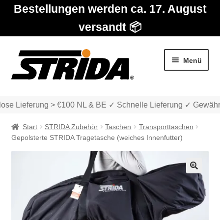
Bestellungen werden ca. 17. August
versandt 📦
Zur
Zum
Menü
Navigation
Inhalt
springen
springen
ose Lieferung > €100 NL & BE ✓ Schnelle Lieferung ✓ Gewährl
Start
STRIDA Zubehör
Taschen
Transporttaschen
Gepolsterte STRIDA Tragetasche (weiches Innenfutter)
Die Modelle
🔍
Unter
Katalog
auskla
Unter