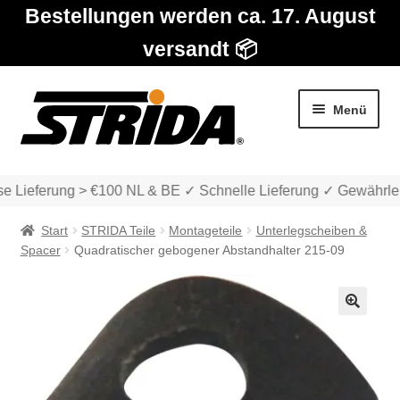
Bestellungen werden ca. 17. August
versandt 📦
Zur
Zum
Menü
Navigation
Inhalt
springen
springen
e Lieferung > €100 NL & BE ✓ Schnelle Lieferung ✓ Gewährlei
Start
STRIDA Teile
Montageteile
Unterlegscheiben &
Spacer
Quadratischer gebogener Abstandhalter 215-09
Die Modelle
🔍
Unter
Katalog
auskla
Unter