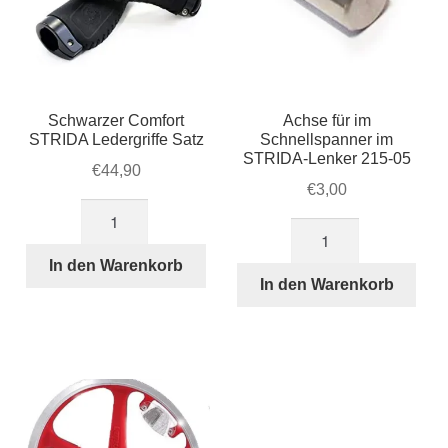
Schwarzer Comfort
Achse für im
STRIDA Ledergriffe Satz
Schnellspanner im
STRIDA-Lenker 215-05
€
44,90
€
3,00
Schwarzer
Achse
Comfort
für
STRIDA
In den Warenkorb
im
In den Warenkorb
Ledergriffe
Schnellspanner
Satz
im
Menge
STRIDA-
Lenker
215-
05