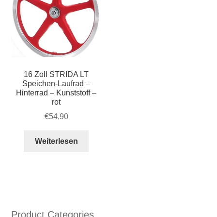
Menge
16 Zoll STRIDA LT
Speichen-Laufrad –
Hinterrad – Kunststoff –
rot
€
54,90
Weiterlesen
Product Categories