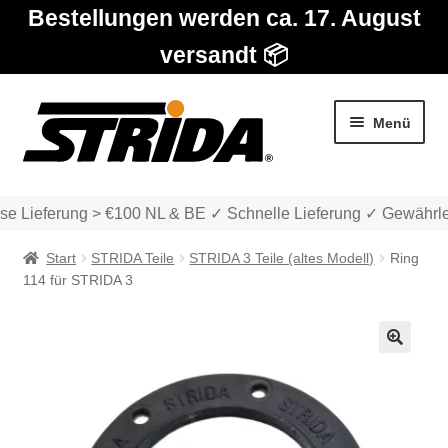
Bestellungen werden ca. 17. August
versandt 📦
Zur
Zum
Menü
Navigation
Inhalt
springen
springen
e Lieferung > €100 NL & BE ✓ Schnelle Lieferung ✓ Gewährlei
Start
STRIDA Teile
STRIDA 3 Teile (altes Modell)
Ring
114 für STRIDA 3
Die Modelle
🔍
Unter
Katalog
auskla
Unter