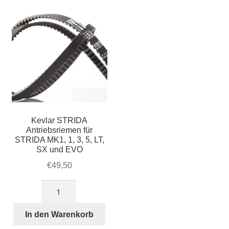
1,
3,
5,
LT,
SX
und
EVO
Menge
Kevlar STRIDA
Antriebsriemen für
STRIDA MK1, 1, 3, 5, LT,
SX und EVO
€
49,50
Kevlar
STRIDA
Antriebsriemen
In den Warenkorb
für