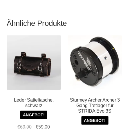
STRIDA
MK1,
1,
Ähnliche Produkte
3,
5,
LT,
SX
und
EVO
Menge
Leder Satteltasche,
Sturmey Archer Archer 3
schwarz
Gang Tretlager für
STRIDA Evo 3S
ANGEBOT!
ANGEBOT!
Ursprünglicher
Aktueller
€
69,90
€
59,00