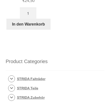
€
24,50
STRIDA
LED
Rücklicht
In den Warenkorb
Menge
Product Categories
STRIDA Falträder
STRIDA Teile
STRIDA Zubehör