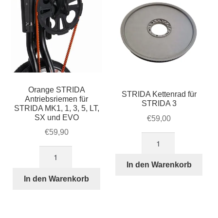
Orange STRIDA
STRIDA Kettenrad für
Antriebsriemen für
STRIDA 3
STRIDA MK1, 1, 3, 5, LT,
SX und EVO
€
59,00
€
59,90
STRIDA
Kettenrad
Orange
für
STRIDA
In den Warenkorb
STRIDA
Antriebsriemen
In den Warenkorb
3
für
Menge
STRIDA
MK1,