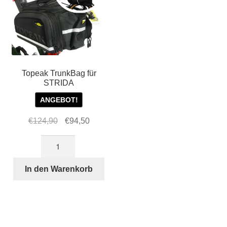
Topeak TrunkBag für
STRIDA
ANGEBOT!
Ursprünglicher
Aktueller
€
124,90
€
94,50
Preis
Preis
Topeak
war:
ist:
TrunkBag
€124,90
€94,50.
für
In den Warenkorb
STRIDA
Menge